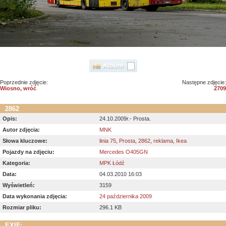
Poprzednie zdjęcie:
Następne zdjęcie:
Wiosno, wróć
2709
2862
Opis:
24.10.2009r.- Prosta.
Autor zdjęcia:
MNK
Słowa kluczowe:
linia 75
,
Prosta
,
2862
,
reklama
,
Ikea
Pojazdy na zdjęciu:
Mercedes O405GN
Kategoria:
MPK Łódź
Data:
04.03.2010 16:03
Wyświetleń:
3159
Data wykonania zdjęcia:
24 października 2009
Rozmiar pliku:
296.1 KB
EXIF: