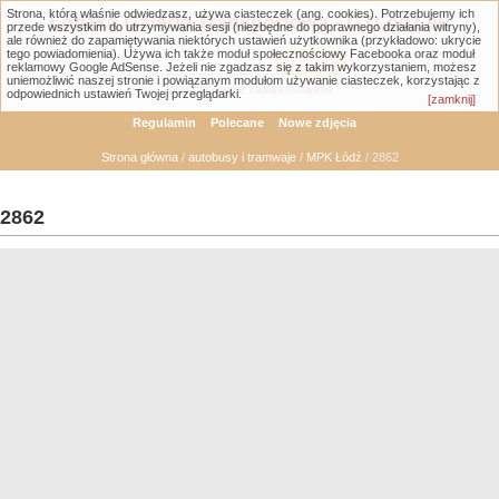
Strona, którą właśnie odwiedzasz, używa ciasteczek (ang. cookies). Potrzebujemy ich
Łódzka Galeria Transportowa - GTLodz.eu
przede wszystkim do utrzymywania sesji (niezbędne do poprawnego działania witryny),
ale również do zapamiętywania niektórych ustawień użytkownika (przykładowo: ukrycie
tego powiadomienia). Używa ich także moduł społecznościowy Facebooka oraz moduł
reklamowy Google AdSense. Jeżeli nie zgadzasz się z takim wykorzystaniem, możesz
uniemożliwić naszej stronie i powiązanym modułom używanie ciasteczek, korzystając z
Wyszukiwanie zaawansowane
odpowiednich ustawień Twojej przeglądarki.
[zamknij]
Regulamin
Polecane
Nowe zdjęcia
Strona główna
/
autobusy i tramwaje
/
MPK Łódź
/ 2862
2862