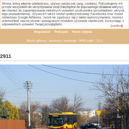
Strona, którą właśnie odwiedzasz, używa ciasteczek (ang. cookies). Potrzebujemy ich
Łódzka Galeria Transportowa - GTLodz.eu
przede wszystkim do utrzymywania sesji (niezbędne do poprawnego działania witryny),
ale również do zapamiętywania niektórych ustawień użytkownika (przykładowo: ukrycie
tego powiadomienia). Używa ich także moduł społecznościowy Facebooka oraz moduł
reklamowy Google AdSense. Jeżeli nie zgadzasz się z takim wykorzystaniem, możesz
uniemożliwić naszej stronie i powiązanym modułom używanie ciasteczek, korzystając z
Wyszukiwanie zaawansowane
odpowiednich ustawień Twojej przeglądarki.
[zamknij]
Regulamin
Polecane
Nowe zdjęcia
Strona główna
/
autobusy i tramwaje
/
MPK Łódź
/ 2911
2911