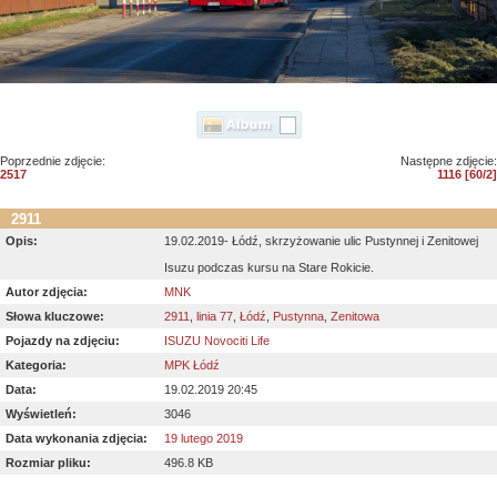
Poprzednie zdjęcie:
Następne zdjęcie:
2517
1116 [60/2]
2911
Opis:
19.02.2019- Łódź, skrzyżowanie ulic Pustynnej i Zenitowej
Isuzu podczas kursu na Stare Rokicie.
Autor zdjęcia:
MNK
Słowa kluczowe:
2911
,
linia 77
,
Łódź
,
Pustynna
,
Zenitowa
Pojazdy na zdjęciu:
ISUZU Novociti Life
Kategoria:
MPK Łódź
Data:
19.02.2019 20:45
Wyświetleń:
3046
Data wykonania zdjęcia:
19 lutego 2019
Rozmiar pliku:
496.8 KB