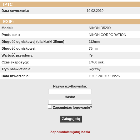
IPTC
Data stworzenia:
19.02.2019
EXIF:
Model:
NIKON D5200
Producent:
NIKON CORPORATION
Długość ogniskowej (dla klatki 35mm):
112mm
Długość ogniskowej:
75mm
Wartość przysłony:
f/9
Czas ekspozycji:
1/400 sek.
Tryb naświetlania:
Ręczny
Data utworzenia:
19.02.2019 09:19:25
Nazwa użytkownika:
Hasło:
Zapamiętać logowanie?
Zapomniałem(am) hasła