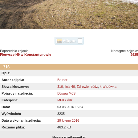
Poprzednie zdjęcie:
Następne zdjęcie:
Pierwsze N9 w Konstantynowie
2625
316
Opis:
Autor zdjęcia:
Bruner
Słowa kluczowe:
316
,
linia 46
,
Zdrowie
,
Łódź
,
krańcówka
Pojazdy na zdjęciu:
Düwag M6S
Kategoria:
MPK Łódź
Data:
03.03.2016 16:54
Wyświetleń:
3235
Data wykonania zdjęcia:
29 lutego 2016
Rozmiar pliku:
463.2 KB
Nazwa użytkownika: