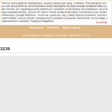
Strona, którą właśnie odwiedzasz, używa ciasteczek (ang. cookies). Potrzebujemy ich
Łódzka Galeria Transportowa - GTLodz.eu
przede wszystkim do utrzymywania sesji (niezbędne do poprawnego działania witryny),
ale również do zapamiętywania niektórych ustawień użytkownika (przykładowo: ukrycie
tego powiadomienia). Używa ich także moduł społecznościowy Facebooka oraz moduł
reklamowy Google AdSense. Jeżeli nie zgadzasz się z takim wykorzystaniem, możesz
uniemożliwić naszej stronie i powiązanym modułom używanie ciasteczek, korzystając z
Wyszukiwanie zaawansowane
odpowiednich ustawień Twojej przeglądarki.
[zamknij]
Regulamin
Polecane
Nowe zdjęcia
Strona główna
/
autobusy i tramwaje
/
MPK Łódź
/ 3239
3239