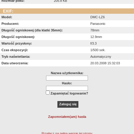
Rozmiar pliku:
205.8 KB
EXIF:
Model:
DMC-LZ6
Producent:
Panasonic
Długość ogniskowej (dla klatki 35mm):
78mm
Długość ogniskowej:
12.9mm
Wartość przysłony:
f/3.3
Czas ekspozycji:
1/500 sek.
Tryb naświetlania:
Automatyczny
Data utworzenia:
20.03.2008 15:32:03
Nazwa użytkownika:
Hasło:
Zapamiętać logowanie?
Zapomniałem(am) hasła
Przełącz na pełną wersję tej strony