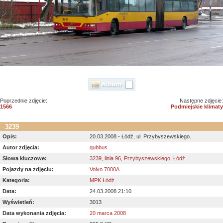
Poprzednie zdjęcie:
Następne zdjęcie:
1566
Podmiejskie klimaty
3239
Opis:
20.03.2008 - Łódź, ul. Przybyszewskiego.
Autor zdjęcia:
qubbus
Słowa kluczowe:
3239
,
linia 96
,
Przybyszewskiego
,
Łódź
Pojazdy na zdjęciu:
Volvo 7000A
Kategoria:
MPK Łódź
Data:
24.03.2008 21:10
Wyświetleń:
3013
Data wykonania zdjęcia:
20 marca 2008