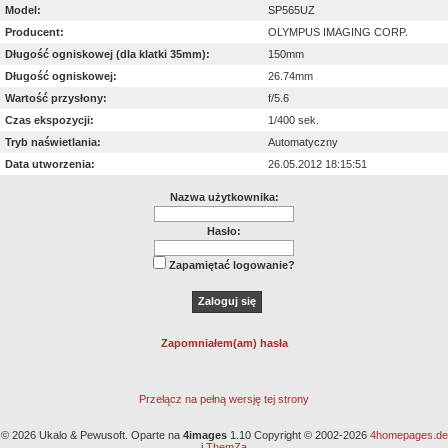
Model:
SP565UZ
Producent:
OLYMPUS IMAGING CORP.
Długość ogniskowej (dla klatki 35mm):
150mm
Długość ogniskowej:
26.74mm
Wartość przysłony:
f/5.6
Czas ekspozycji:
1/400 sek.
Tryb naświetlania:
Automatyczny
Data utworzenia:
26.05.2012 18:15:51
Nazwa użytkownika:
Hasło:
Zapamiętać logowanie?
Zapomniałem(am) hasła
Przełącz na pełną wersję tej strony
© 2026 Ukalo & Pewusoft. Oparte na
4images
1.10 Copyright © 2002-2026
4homepages.de
i
ThemZa