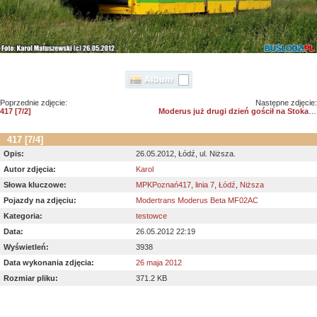
Poprzednie zdjęcie:
Następne zdjęcie:
417 [7/2]
Moderus już drugi dzień gościł na Stokach
417 [7/4]
Opis:
26.05.2012, Łódź, ul. Niższa.
Autor zdjęcia:
Karol
Słowa kluczowe:
MPKPoznań417
,
linia 7
,
Łódź
,
Niższa
Pojazdy na zdjęciu:
Modertrans Moderus Beta MF02AC
Kategoria:
testowce
Data:
26.05.2012 22:19
Wyświetleń:
3938
Data wykonania zdjęcia:
26 maja 2012
Rozmiar pliku:
371.2 KB