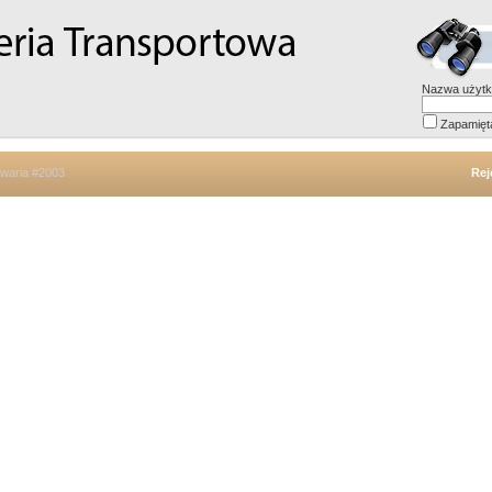
Nazwa użytk
Zapamięt
Awaria #2003
Rej