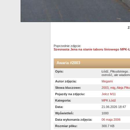
Z
Poprzednie zdjęcie:
Szesnasta Jena na stanie taboru liniowego MPK-Ł
Awaria #2003
Opis:
Łódź, Piłsudskiego.
ostrość, ale wiadom
Autor zdjęcia:
Megami
Słowa kluczowe:
2003
,
mig
,
Aleja Pił
Pojazdy na zdjęciu:
Jelcz M11
Kategoria:
MPK Łódź
Data:
21.06.2026 18:47
Wyświetleń:
1000
Data wykonania zdjęcia:
06 maja 2006
Rozmiar pliku:
300.7 KB