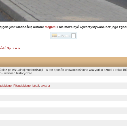
djęcie jest własnością autora:
Megami
i nie może być wykorzystywane bez jego zgod
ódź Sp. z o.o.
 Jelcz po wizualnej modernizacji - w ten sposób unowocześniono wszystkie sztuki z roku 199
o - wartość historyczna.
sudskiego
,
Piłsudskiego
,
Łódź
,
awaria