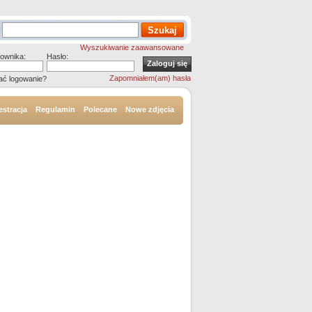
Wyszukiwanie zaawansowane
ownika:
Hasło:
Zapomniałem(am) hasła
ać logowanie?
estracja
Regulamin
Polecane
Nowe zdjęcia