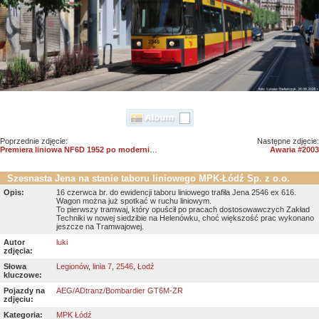
Poprzednie zdjęcie:
Następne zdjęcie:
Premiera liniowa NF6D 1952 po modernizacji
Awaria #2003
Szesnasta Jena na stanie taboru liniowego MPK-Łódź Sp. z o.o.
Opis:
16 czerwca br. do ewidencji taboru liniowego trafiła Jena 2546 ex 616.
Wagon można już spotkać w ruchu liniowym.
To pierwszy tramwaj, który opuścił po pracach dostosowawczych Zakład
Techniki w nowej siedzibie na Helenówku, choć większość prac wykonano
jeszcze na Tramwajowej.
Autor
luki
zdjęcia:
Słowa
Legionów
,
linia 7
,
2546
,
Łodź
kluczowe:
Pojazdy na
AEG/ADtranz/Bombardier GT6M-ZR
zdjęciu:
Kategoria:
MPK Łódź