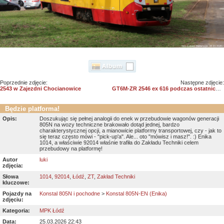
Poprzednie zdjęcie:
Następne zdjęcie:
2543 w Zajezdni Chocianowice
GT6M-ZR 2546 ex 616 podczas ostatnich prac dostosowawczych
Będzie platforma!
Opis:
Doszukując się pełnej analogii do enek w przebudowie wagonów generacji
805N na wozy techniczne brakowało dotąd jednej, bardzo
charakterystycznej opcji, a mianowicie platformy transportowej, czy - jak to
się teraz często mówi - "pick-up'a". Ale... oto "mówisz i masz!". :) Enika
1014, a właściwie 92014 właśnie trafiła do Zakładu Techniki celem
przebudowy na platformę!
Autor
luki
zdjęcia:
Słowa
1014
,
92014
,
Łódź
,
ZT
,
Zakład Techniki
kluczowe:
Pojazdy na
Konstal 805N i pochodne
>
Konstal 805N-EN (Enika)
zdjęciu:
Kategoria:
MPK Łódź
Data:
25.03.2026 22:43