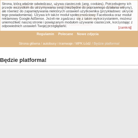
Strona, którą właśnie odwiedzasz, używa ciasteczek (ang. cookies). Potrzebujemy ich
Łódzka Galeria Transportowa - GTLodz.eu
przede wszystkim do utrzymywania sesji (niezbędne do poprawnego działania witryny),
ale również do zapamiętywania niektórych ustawień użytkownika (przykładowo: ukrycie
tego powiadomienia). Używa ich także moduł społecznościowy Facebooka oraz moduł
reklamowy Google AdSense. Jeżeli nie zgadzasz się z takim wykorzystaniem, możesz
uniemożliwić naszej stronie i powiązanym modułom używanie ciasteczek, korzystając z
Wyszukiwanie zaawansowane
odpowiednich ustawień Twojej przeglądarki.
[zamknij]
Regulamin
Polecane
Nowe zdjęcia
Strona główna
/
autobusy i tramwaje
/
MPK Łódź
/ Będzie platforma!
Będzie platforma!