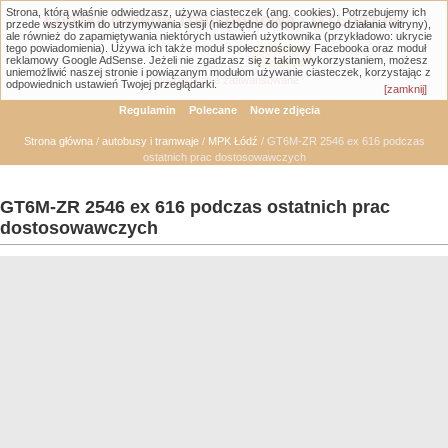
Strona, którą właśnie odwiedzasz, używa ciasteczek (ang. cookies). Potrzebujemy ich
Łódzka Galeria Transportowa - GTLodz.eu
przede wszystkim do utrzymywania sesji (niezbędne do poprawnego działania witryny),
ale również do zapamiętywania niektórych ustawień użytkownika (przykładowo: ukrycie
tego powiadomienia). Używa ich także moduł społecznościowy Facebooka oraz moduł
reklamowy Google AdSense. Jeżeli nie zgadzasz się z takim wykorzystaniem, możesz
uniemożliwić naszej stronie i powiązanym modułom używanie ciasteczek, korzystając z
Wyszukiwanie zaawansowane
odpowiednich ustawień Twojej przeglądarki.
[zamknij]
Regulamin
Polecane
Nowe zdjęcia
Strona główna
/
autobusy i tramwaje
/
MPK Łódź
/ GT6M-ZR 2546 ex 616 podczas
ostatnich prac dostosowawczych
GT6M-ZR 2546 ex 616 podczas ostatnich prac
dostosowawczych