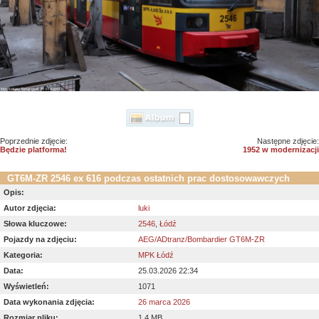
Poprzednie zdjęcie:
Następne zdjęcie:
Będzie platforma!
1952 w modernizacji
GT6M-ZR 2546 ex 616 podczas ostatnich prac dostosowawczych
Opis:
Autor zdjęcia:
luki
Słowa kluczowe:
2546
,
Łódź
Pojazdy na zdjęciu:
AEG/ADtranz/Bombardier GT6M-ZR
Kategoria:
MPK Łódź
Data:
25.03.2026 22:34
Wyświetleń:
1071
Data wykonania zdjęcia:
26 marca 2026
Rozmiar pliku:
1.4 MB