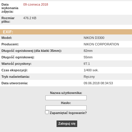
Data
09 czerwca 2018
wykonania
zdjęcia:
Rozmiar
476.2 KB
pliku:
EXIF:
Model:
NIKON D3300
Producent:
NIKON CORPORATION
Długość ogniskowej (dla klatki 35mm):
82mm
Długość ogniskowej:
55mm
Wartość przysłony:
f/7.1
Czas ekspozycji:
1/400 sek.
Tryb naświetlania:
Ręczny
Data utworzenia:
09.06.2018 08:34:53
Nazwa użytkownika:
Hasło:
Zapamiętać logowanie?