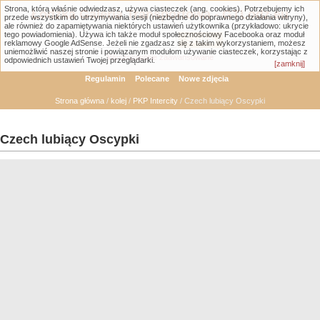
Strona, którą właśnie odwiedzasz, używa ciasteczek (ang. cookies). Potrzebujemy ich
Łódzka Galeria Transportowa - GTLodz.eu
przede wszystkim do utrzymywania sesji (niezbędne do poprawnego działania witryny),
ale również do zapamiętywania niektórych ustawień użytkownika (przykładowo: ukrycie
tego powiadomienia). Używa ich także moduł społecznościowy Facebooka oraz moduł
reklamowy Google AdSense. Jeżeli nie zgadzasz się z takim wykorzystaniem, możesz
uniemożliwić naszej stronie i powiązanym modułom używanie ciasteczek, korzystając z
Wyszukiwanie zaawansowane
odpowiednich ustawień Twojej przeglądarki.
[zamknij]
Regulamin
Polecane
Nowe zdjęcia
Strona główna
/
kolej
/
PKP Intercity
/ Czech lubiący Oscypki
Czech lubiący Oscypki