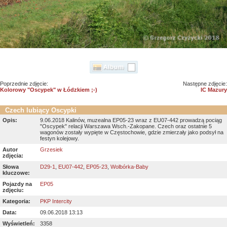
Poprzednie zdjęcie:
Następne zdjęcie:
Kolorowy "Oscypek" w Łódzkiem ;-)
IC Mazury
Czech lubiący Oscypki
Opis:
9.06.2018 Kalinów, muzealna EP05-23 wraz z EU07-442 prowadzą pociąg
"Oscypek" relacji Warszawa Wsch.-Zakopane. Czech oraz ostatnie 5
wagonów zostały wypięte w Częstochowie, gdzie zmierzały jako podsył na
festyn kolejowy.
Autor
Grzesiek
zdjęcia:
Słowa
D29-1
,
EU07-442
,
EP05-23
,
Wolbórka-Baby
kluczowe:
Pojazdy na
EP05
zdjęciu:
Kategoria:
PKP Intercity
Data:
09.06.2018 13:13
Wyświetleń:
3358