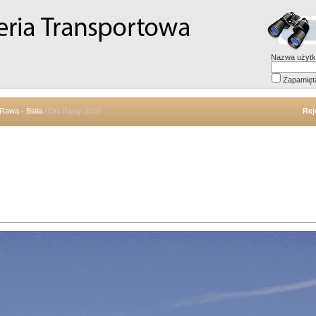
Nazwa użytk
Zapamięt
Rawa - Biała
/ Dni Rawy 2010
Rej