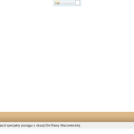
jazd specjalny pociągu z okazji Dni Rawy Mazowieckiej.