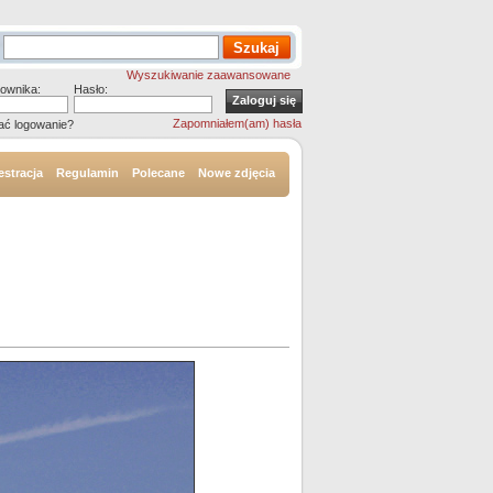
Wyszukiwanie zaawansowane
ownika:
Hasło:
Zapomniałem(am) hasła
ać logowanie?
estracja
Regulamin
Polecane
Nowe zdjęcia