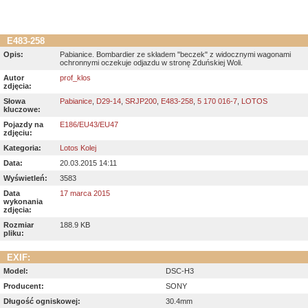
E483-258
Opis:
Pabianice. Bombardier ze składem "beczek" z widocznymi wagonami
ochronnymi oczekuje odjazdu w stronę Zduńskiej Woli.
Autor
prof_klos
zdjęcia:
Słowa
Pabianice
,
D29-14
,
SRJP200
,
E483-258
,
5 170 016-7
,
LOTOS
kluczowe:
Pojazdy na
E186/EU43/EU47
zdjęciu:
Kategoria:
Lotos Kolej
Data:
20.03.2015 14:11
Wyświetleń:
3583
Data
17 marca 2015
wykonania
zdjęcia:
Rozmiar
188.9 KB
pliku:
EXIF:
Model:
DSC-H3
Producent:
SONY
Długość ogniskowej:
30.4mm