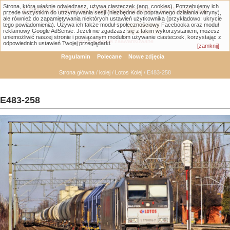
Strona, którą właśnie odwiedzasz, używa ciasteczek (ang. cookies). Potrzebujemy ich
Łódzka Galeria Transportowa - GTLodz.eu
przede wszystkim do utrzymywania sesji (niezbędne do poprawnego działania witryny),
ale również do zapamiętywania niektórych ustawień użytkownika (przykładowo: ukrycie
tego powiadomienia). Używa ich także moduł społecznościowy Facebooka oraz moduł
reklamowy Google AdSense. Jeżeli nie zgadzasz się z takim wykorzystaniem, możesz
uniemożliwić naszej stronie i powiązanym modułom używanie ciasteczek, korzystając z
Wyszukiwanie zaawansowane
odpowiednich ustawień Twojej przeglądarki.
[zamknij]
Regulamin
Polecane
Nowe zdjęcia
Strona główna
/
kolej
/
Lotos Kolej
/ E483-258
E483-258