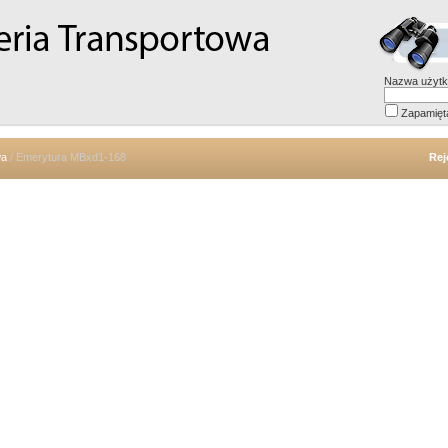
Nazwa użytk
Zapamięt
wa
/ Emerytura MBxd1-168
Rej