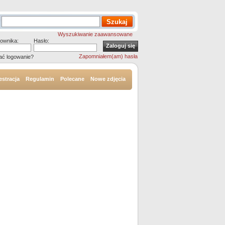
Wyszukiwanie zaawansowane
ownika:
Hasło:
Zapomniałem(am) hasła
ać logowanie?
estracja
Regulamin
Polecane
Nowe zdjęcia