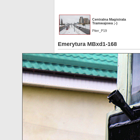
Centralna Magistrala
Tramwajowa ;-)
Piter_P19
Emerytura MBxd1-168