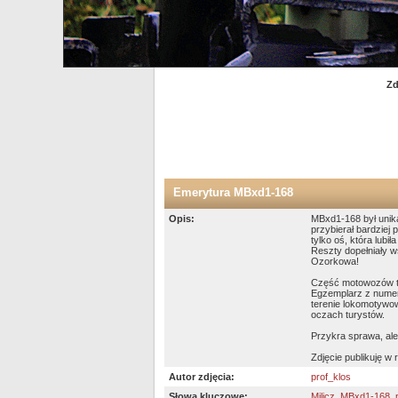
Zd
Emerytura MBxd1-168
Opis:
MBxd1-168 był unik
przybierał bardziej
tylko oś, która lubi
Reszty dopełniały w
Ozorkowa!
Część motowozów teg
Egzemplarz z numere
terenie lokomotywow
oczach turystów.
Przykra sprawa, ale
Zdjęcie publikuję w
Autor zdjęcia:
prof_klos
Słowa kluczowe:
Milicz
,
MBxd1-168
,