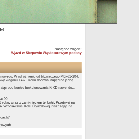
dy!
Następne zdjęcie:
Wjazd w Sierpowie Wąskotorowym podany
anowego. W odróżnieniu od bliźniaczego MBxd1-204,
budowy wagonu 1Aw. Uroku dodawał napęd na jedną
żając pod koniec funkcjonowania KrKD nawet do...
at 90.
 roku, wraz z zamknięciem tej kolei. Przetrwał na
ik Wrocławskiej Kolei Dojazdowej, niszczejąc na
wicach?
orowych.