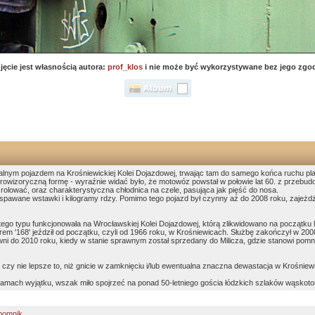
jęcie jest własnością autora:
prof_klos
i nie może być wykorzystywane bez jego zgo
alnym pojazdem na Krośniewickiej Kolei Dojazdowej, trwając tam do samego końca ruchu pl
 prowizoryczną formę - wyraźnie widać było, że motowóz powstał w połowie lat 60. z prze
ła rolować, oraz charakterystyczna chłodnica na czele, pasująca jak pięść do nosa.
spawane wstawki i kilogramy rdzy. Pomimo tego pojazd był czynny aż do 2008 roku, zajeżd
o typu funkcjonowała na Wrocławskiej Kolei Dojazdowej, którą zlikwidowano na początku l
m '168' jeździł od początku, czyli od 1966 roku, w Krośniewicach. Służbę zakończył w 2008
ni do 2010 roku, kiedy w stanie sprawnym został sprzedany do Milicza, gdzie stanowi pomn
 czy nie lepsze to, niż gnicie w zamknięciu i/lub ewentualna znaczna dewastacja w Krośnie
 ramach wyjątku, wszak miło spojrzeć na ponad 50-letniego gościa łódzkich szlaków wąskot
pomnik