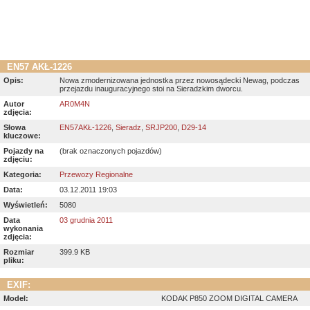
EN57 AKŁ-1226
Opis:
Nowa zmodernizowana jednostka przez nowosądecki Newag, podczas
przejazdu inauguracyjnego stoi na Sieradzkim dworcu.
Autor
AR0M4N
zdjęcia:
Słowa
EN57AKŁ-1226
,
Sieradz
,
SRJP200
,
D29-14
kluczowe:
Pojazdy na
(brak oznaczonych pojazdów)
zdjęciu:
Kategoria:
Przewozy Regionalne
Data:
03.12.2011 19:03
Wyświetleń:
5080
Data
03 grudnia 2011
wykonania
zdjęcia:
Rozmiar
399.9 KB
pliku:
EXIF:
Model:
KODAK P850 ZOOM DIGITAL CAMERA