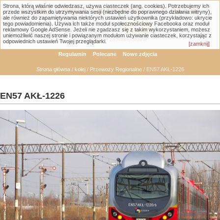
Strona, którą właśnie odwiedzasz, używa ciasteczek (ang. cookies). Potrzebujemy ich
Łódzka Galeria Transportowa - GTLodz.eu
przede wszystkim do utrzymywania sesji (niezbędne do poprawnego działania witryny),
ale również do zapamiętywania niektórych ustawień użytkownika (przykładowo: ukrycie
tego powiadomienia). Używa ich także moduł społecznościowy Facebooka oraz moduł
reklamowy Google AdSense. Jeżeli nie zgadzasz się z takim wykorzystaniem, możesz
uniemożliwić naszej stronie i powiązanym modułom używanie ciasteczek, korzystając z
Wyszukiwanie zaawansowane
odpowiednich ustawień Twojej przeglądarki.
[zamknij]
Regulamin
Polecane
Nowe zdjęcia
Strona główna
/
kolej
/
Przewozy Regionalne
/ EN57 AKŁ-1226
EN57 AKŁ-1226