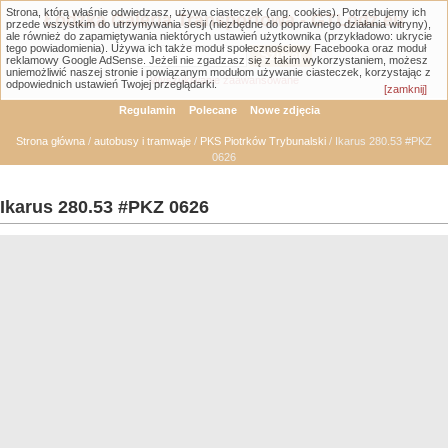
Strona, którą właśnie odwiedzasz, używa ciasteczek (ang. cookies). Potrzebujemy ich
Łódzka Galeria Transportowa - GTLodz.eu
przede wszystkim do utrzymywania sesji (niezbędne do poprawnego działania witryny),
ale również do zapamiętywania niektórych ustawień użytkownika (przykładowo: ukrycie
tego powiadomienia). Używa ich także moduł społecznościowy Facebooka oraz moduł
reklamowy Google AdSense. Jeżeli nie zgadzasz się z takim wykorzystaniem, możesz
uniemożliwić naszej stronie i powiązanym modułom używanie ciasteczek, korzystając z
Wyszukiwanie zaawansowane
odpowiednich ustawień Twojej przeglądarki.
[zamknij]
Regulamin
Polecane
Nowe zdjęcia
Strona główna
/
autobusy i tramwaje
/
PKS Piotrków Trybunalski
/ Ikarus 280.53 #PKZ
0626
Ikarus 280.53 #PKZ 0626