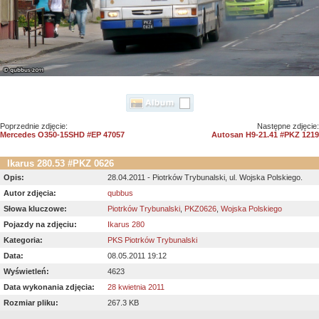
Poprzednie zdjęcie:
Następne zdjęcie:
Mercedes O350-15SHD #EP 47057
Autosan H9-21.41 #PKZ 1219
Ikarus 280.53 #PKZ 0626
Opis:
28.04.2011 - Piotrków Trybunalski, ul. Wojska Polskiego.
Autor zdjęcia:
qubbus
Słowa kluczowe:
Piotrków Trybunalski
,
PKZ0626
,
Wojska Polskiego
Pojazdy na zdjęciu:
Ikarus 280
Kategoria:
PKS Piotrków Trybunalski
Data:
08.05.2011 19:12
Wyświetleń:
4623
Data wykonania zdjęcia:
28 kwietnia 2011
Rozmiar pliku:
267.3 KB