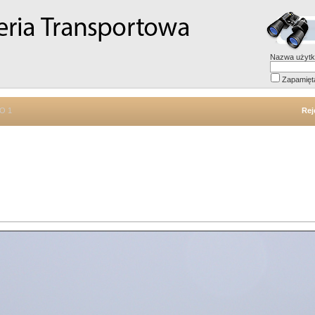
Nazwa użytk
Zapamięt
PO 1
Rej