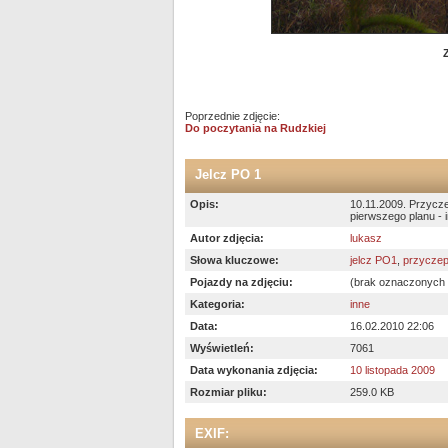
Poprzednie zdjęcie:
Do poczytania na Rudzkiej
Jelcz PO 1
Opis:
10.11.2009. Przyczep
pierwszego planu - i
Autor zdjęcia:
lukasz
Słowa kluczowe:
jelcz PO1
,
przycze
Pojazdy na zdjęciu:
(brak oznaczonych
Kategoria:
inne
Data:
16.02.2010 22:06
Wyświetleń:
7061
Data wykonania zdjęcia:
10 listopada 2009
Rozmiar pliku:
259.0 KB
EXIF: