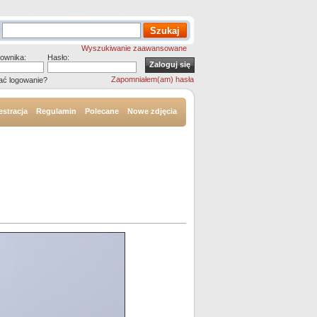
Wyszukiwanie zaawansowane
ownika:
Hasło:
Zapomniałem(am) hasła
ać logowanie?
estracja
Regulamin
Polecane
Nowe zdjęcia