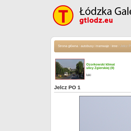
Strona główna
/
autobusy i tramwaje
/
inne
/ Jelcz 
Ozorkowski klimat
ulicy Zgierskiej (II)
luki
Jelcz PO 1