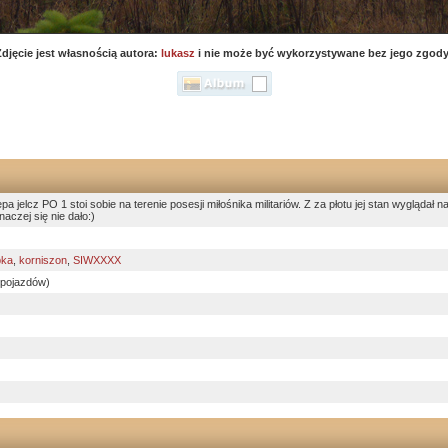
Zdjęcie jest własnością autora:
lukasz
i nie może być wykorzystywane bez jego zgody
a jelcz PO 1 stoi sobie na terenie posesji miłośnika militariów. Z za płotu jej stan wygląda
naczej się nie dało:)
pka
,
korniszon
,
SIWXXXX
 pojazdów)