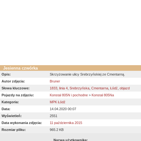
Jesienna czwórka
Opis:
Skrzyżowanie ulicy Srebrzyńskiej ze Cmentarną.
Autor zdjęcia:
Bruner
Słowa kluczowe:
1833
,
linia 4
,
Srebrzyńska
,
Cmentarna
,
Łódź
,
objazd
Pojazdy na zdjęciu:
Konstal 805N i pochodne
>
Konstal 805Na
Kategoria:
MPK Łódź
Data:
14.04.2020 00:07
Wyświetleń:
2551
Data wykonania zdjęcia:
11 października 2015
Rozmiar pliku:
965.2 KB
Nazwa użytkownika: