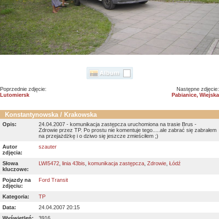
Poprzednie zdjęcie:
Następne zdjęcie:
Lutomiersk
Pabianice, Wiejska
Konstantynowska / Krakowska
Opis:
24.04.2007 - komunikacja zastępcza uruchomiona na trasie Brus -
Zdrowie przez TP. Po prostu nie komentuje tego.....ale zabrać się zabrałem
na przejażdżkę i o dziwo się jeszcze zmieściłem ;)
Autor
szauter
zdjęcia:
Słowa
LWI5472
,
linia 43bis
,
komunikacja zastępcza
,
Zdrowie
,
Łódź
kluczowe:
Pojazdy na
Ford Transit
zdjęciu:
Kategoria:
TP
Data:
24.04.2007 20:15
Wyświetleń:
3916