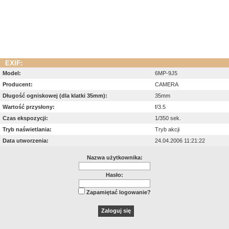
EXIF:
Model:
6MP-9J5
Producent:
CAMERA
Długość ogniskowej (dla klatki 35mm):
35mm
Wartość przysłony:
f/3.5
Czas ekspozycji:
1/350 sek.
Tryb naświetlania:
Tryb akcji
Data utworzenia:
24.04.2006 11:21:22
Nazwa użytkownika:
Hasło:
Zapamiętać logowanie?