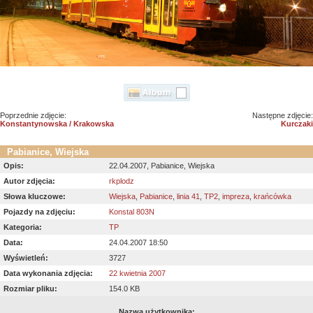
Poprzednie zdjęcie:
Następne zdjęcie:
Konstantynowska / Krakowska
Kurczaki
Pabianice, Wiejska
Opis:
22.04.2007, Pabianice, Wiejska
Autor zdjęcia:
rkplodz
Słowa kluczowe:
Wiejska
,
Pabianice
,
linia 41
,
TP2
,
impreza
,
krańcówka
Pojazdy na zdjęciu:
Konstal 803N
Kategoria:
TP
Data:
24.04.2007 18:50
Wyświetleń:
3727
Data wykonania zdjęcia:
22 kwietnia 2007
Rozmiar pliku:
154.0 KB
Nazwa użytkownika: