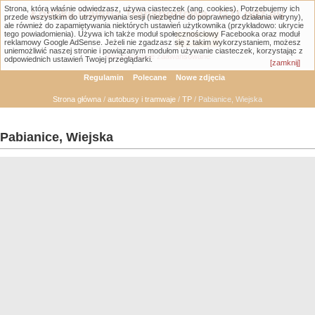
Strona, którą właśnie odwiedzasz, używa ciasteczek (ang. cookies). Potrzebujemy ich
Łódzka Galeria Transportowa - GTLodz.eu
przede wszystkim do utrzymywania sesji (niezbędne do poprawnego działania witryny),
ale również do zapamiętywania niektórych ustawień użytkownika (przykładowo: ukrycie
tego powiadomienia). Używa ich także moduł społecznościowy Facebooka oraz moduł
reklamowy Google AdSense. Jeżeli nie zgadzasz się z takim wykorzystaniem, możesz
uniemożliwić naszej stronie i powiązanym modułom używanie ciasteczek, korzystając z
Wyszukiwanie zaawansowane
odpowiednich ustawień Twojej przeglądarki.
[zamknij]
Regulamin
Polecane
Nowe zdjęcia
Strona główna
/
autobusy i tramwaje
/
TP
/ Pabianice, Wiejska
Pabianice, Wiejska