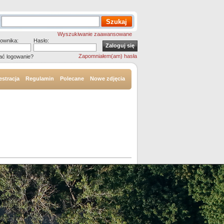
Wyszukiwanie zaawansowane
ownika:
Hasło:
Zapomniałem(am) hasła
ać logowanie?
estracja
Regulamin
Polecane
Nowe zdjęcia