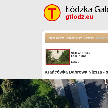
Strona główna
/
infrastruktura
/
remonty
/ Krańcówk
ST44 na szlaku
Łódź-Kutno
Kołczu
Krańcówka Dąbrowa Niższa - s