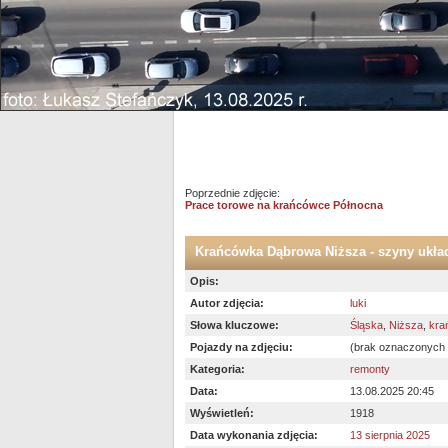
Poprzednie zdjęcie:
Prace torowe na krańcówce Północna
Krańcówka Dąbrowa Niższa - szyny układ
Opis:
Autor zdjęcia:
luki
Słowa kluczowe:
Śląska
,
Niższa
,
kra
Pojazdy na zdjęciu:
(brak oznaczonych
Kategoria:
remonty
Data:
13.08.2025 20:45
Wyświetleń:
1918
Data wykonania zdjęcia:
13 sierpnia 2025