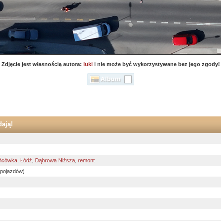
Zdjęcie jest własnością autora:
luki
i nie może być wykorzystywane bez jego zgody!
ają!
ńcówka
,
Łódź
,
Dąbrowa Niższa
,
remont
 pojazdów)