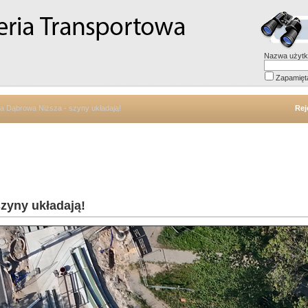
Nazwa użytk
Zapamięt
a Dąbrowa Niższa - szyny układają!
Rej
zyny układają!