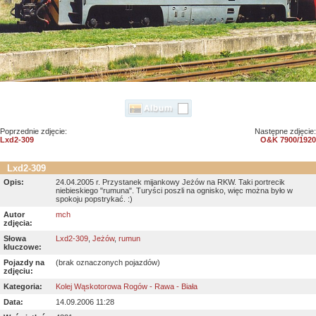
Poprzednie zdjęcie:
Następne zdjęcie:
Lxd2-309
O&K 7900/1920
Lxd2-309
Opis:
24.04.2005 r. Przystanek mijankowy Jeżów na RKW. Taki portrecik
niebieskiego "rumuna". Turyści poszli na ognisko, więc można było w
spokoju popstrykać. :)
Autor
mch
zdjęcia:
Słowa
Lxd2-309
,
Jeżów
,
rumun
kluczowe:
Pojazdy na
(brak oznaczonych pojazdów)
zdjęciu:
Kategoria:
Kolej Wąskotorowa Rogów - Rawa - Biała
Data:
14.09.2006 11:28