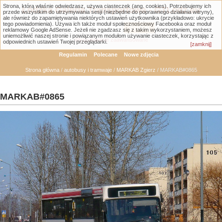
Strona, którą właśnie odwiedzasz, używa ciasteczek (ang. cookies). Potrzebujemy ich
Łódzka Galeria Transportowa - GTLodz.eu
przede wszystkim do utrzymywania sesji (niezbędne do poprawnego działania witryny),
ale również do zapamiętywania niektórych ustawień użytkownika (przykładowo: ukrycie
tego powiadomienia). Używa ich także moduł społecznościowy Facebooka oraz moduł
reklamowy Google AdSense. Jeżeli nie zgadzasz się z takim wykorzystaniem, możesz
uniemożliwić naszej stronie i powiązanym modułom używanie ciasteczek, korzystając z
Wyszukiwanie zaawansowane
odpowiednich ustawień Twojej przeglądarki.
[zamknij]
Regulamin
Polecane
Nowe zdjęcia
Strona główna
/
autobusy i tramwaje
/
MARKAB Zgierz
/ MARKAB#0865
MARKAB#0865