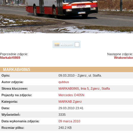
Poprzednie zdjęcie:
Następne zdjęcie:
Markab#0869
Wrakowisko
MARKAB#0865
Opis:
09.03.2010 - Zgierz, ul. Staffa.
Autor zdjęcia:
qubbus
Słowa kluczowe:
MARKAB0865
,
linia 5
,
Zgierz
,
Staffa
Pojazdy na zdjęciu:
Mercedes O405N
Kategoria:
MARKAB Zgierz
Data:
29.03.2010 23:41
Wyświetleń:
3335
Data wykonania zdjęcia:
09 marca 2010
Rozmiar pliku:
240.2 KB