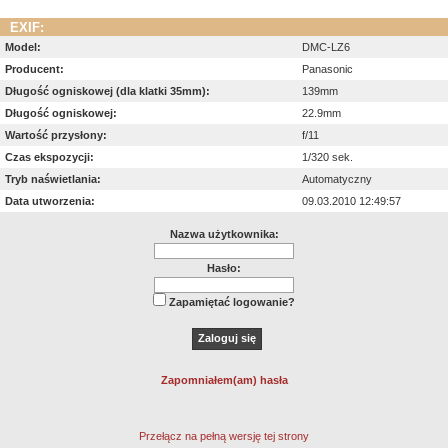
EXIF:
Model:
DMC-LZ6
Producent:
Panasonic
Długość ogniskowej (dla klatki 35mm):
139mm
Długość ogniskowej:
22.9mm
Wartość przysłony:
f/11
Czas ekspozycji:
1/320 sek.
Tryb naświetlania:
Automatyczny
Data utworzenia:
09.03.2010 12:49:57
Nazwa użytkownika:
Hasło:
Zapamiętać logowanie?
Zapomniałem(am) hasła
Przełącz na pełną wersję tej strony