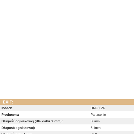
EXIF:
Model:
DMC-LZ6
Producent:
Panasonic
Długość ogniskowej (dla klatki 35mm):
38mm
Długość ogniskowej:
6.1mm