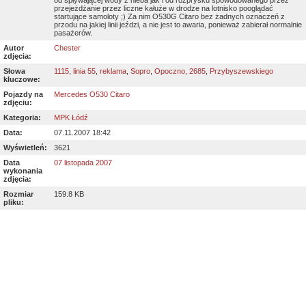
od spływającej wody z nieba jak i od rozprysku spowodowanego przez
przejeżdżanie przez liczne kałuże w drodze na lotnisko pooglądać
startujące samoloty ;) Za nim O530G Citaro bez żadnych oznaczeń z
przodu na jakiej linii jeździ, a nie jest to awaria, ponieważ zabierał normalnie
pasażerów.
Autor
Chester
zdjęcia:
Słowa
1115
,
linia 55
,
reklama
,
Sopro
,
Opoczno
,
2685
,
Przybyszewskiego
kluczowe:
Pojazdy na
Mercedes O530 Citaro
zdjęciu:
Kategoria:
MPK Łódź
Data:
07.11.2007 18:42
Wyświetleń:
3621
Data
07 listopada 2007
wykonania
zdjęcia:
Rozmiar
159.8 KB
pliku: