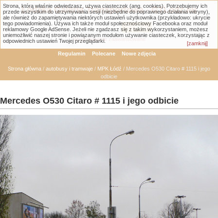
Strona, którą właśnie odwiedzasz, używa ciasteczek (ang. cookies). Potrzebujemy ich
Łódzka Galeria Transportowa - GTLodz.eu
przede wszystkim do utrzymywania sesji (niezbędne do poprawnego działania witryny),
ale również do zapamiętywania niektórych ustawień użytkownika (przykładowo: ukrycie
tego powiadomienia). Używa ich także moduł społecznościowy Facebooka oraz moduł
reklamowy Google AdSense. Jeżeli nie zgadzasz się z takim wykorzystaniem, możesz
uniemożliwić naszej stronie i powiązanym modułom używanie ciasteczek, korzystając z
Wyszukiwanie zaawansowane
odpowiednich ustawień Twojej przeglądarki.
[zamknij]
Regulamin
Polecane
Nowe zdjęcia
Strona główna
/
autobusy i tramwaje
/
MPK Łódź
/ Mercedes O530 Citaro # 1115 i jego
odbicie
Mercedes O530 Citaro # 1115 i jego odbicie