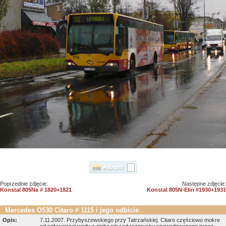
Poprzednie zdjęcie:
Następne zdjęcie:
Konstal 805Na # 1820+1821
Konstal 805N-Elin #1930+1931
Mercedes O530 Citaro # 1115 i jego odbicie
Opis:
7.11.2007. Przybyszewskiego przy Tatrzańskiej. Citaro częściowo mokre