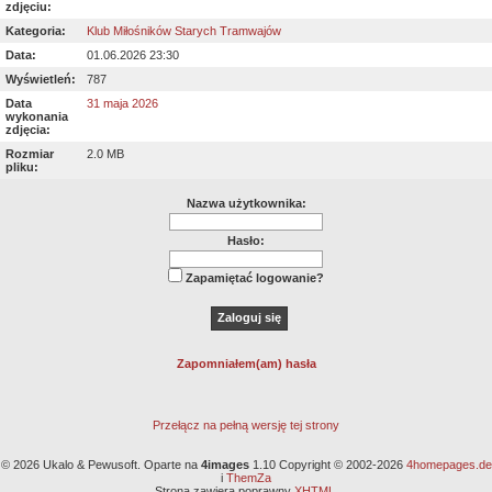
zdjęciu:
Kategoria:
Klub Miłośników Starych Tramwajów
Data:
01.06.2026 23:30
Wyświetleń:
787
Data
31 maja 2026
wykonania
zdjęcia:
Rozmiar
2.0 MB
pliku:
Nazwa użytkownika:
Hasło:
Zapamiętać logowanie?
Zapomniałem(am) hasła
Przełącz na pełną wersję tej strony
© 2026 Ukalo & Pewusoft. Oparte na
4images
1.10 Copyright © 2002-2026
4homepages.de
i
ThemZa
Strona zawiera poprawny
XHTML
.