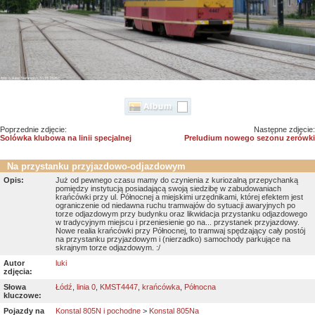
Poprzednie zdjęcie:
Następne zdjęcie:
Solówka klubowa na linii specjalnej
Preludium nowego sezonu zerówki
Na przystanku przyjazdowo-odjazdowym
Opis:
Już od pewnego czasu mamy do czynienia z kuriozalną przepychanką
pomiędzy instytucją posiadającą swoją siedzibę w zabudowaniach
krańcówki przy ul. Północnej a miejskimi urzędnikami, której efektem jest
ograniczenie od niedawna ruchu tramwajów do sytuacji awaryjnych po
torze odjazdowym przy budynku oraz likwidacja przystanku odjazdowego
w tradycyjnym miejscu i przeniesienie go na... przystanek przyjazdowy.
Nowe realia krańcówki przy Północnej, to tramwaj spędzający cały postój
na przystanku przyjazdowym i (nierzadko) samochody parkujące na
skrajnym torze odjazdowym. :/
Autor
luki
zdjęcia:
Słowa
Łódź
,
linia 0
,
KMST4447
,
krańcówka
,
Północna
kluczowe:
Pojazdy na
Konstal 805N i pochodne
>
Konstal 805Na