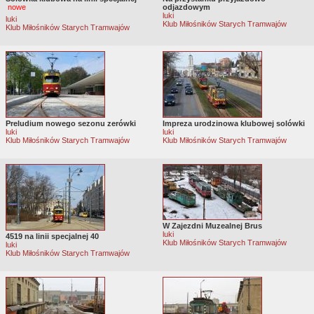
nowe
odjazdowym
luki
luki
Klub Miłośników Starych Tramwajów
Klub Miłośników Starych Tramwajów
Preludium nowego sezonu zerówki
Impreza urodzinowa klubowej solówki
luki
luki
Klub Miłośników Starych Tramwajów
Klub Miłośników Starych Tramwajów
W Zajezdni Muzealnej Brus
luki
4519 na linii specjalnej 40
Klub Miłośników Starych Tramwajów
luki
Klub Miłośników Starych Tramwajów