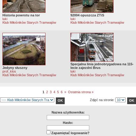
Historia powrotu na tor
92004 opuszcza ZTiS
luki
luki
Klub Miłośników Starych Tramwajów
Klub Miłośników Starych Tramwajów
Specjalna linia jednobrygadowa na 115-
Jedyny słuszny
lecie zajezdni Brus
prof_klos
luki
Klub Miłośników Starych Tramwajów
Klub Miłośników Starych Tramwajów
1
2
3
4
5
6
»
Ostatnia strona »
Zdjęć na stronie:
Nazwa użytkownika:
Hasło:
Zapamiętać logowanie?