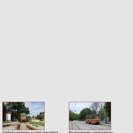
Solówka klubowa na linii specjalnej
Na przystanku przyjazdowo-