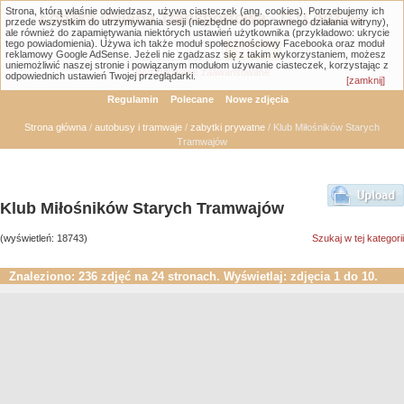
Strona, którą właśnie odwiedzasz, używa ciasteczek (ang. cookies). Potrzebujemy ich
Łódzka Galeria Transportowa - GTLodz.eu
przede wszystkim do utrzymywania sesji (niezbędne do poprawnego działania witryny),
ale również do zapamiętywania niektórych ustawień użytkownika (przykładowo: ukrycie
tego powiadomienia). Używa ich także moduł społecznościowy Facebooka oraz moduł
reklamowy Google AdSense. Jeżeli nie zgadzasz się z takim wykorzystaniem, możesz
uniemożliwić naszej stronie i powiązanym modułom używanie ciasteczek, korzystając z
Wyszukiwanie zaawansowane
odpowiednich ustawień Twojej przeglądarki.
[zamknij]
Regulamin
Polecane
Nowe zdjęcia
Strona główna
/
autobusy i tramwaje
/
zabytki prywatne
/ Klub Miłośników Starych
Tramwajów
Klub Miłośników Starych Tramwajów
(wyświetleń: 18743)
Szukaj w tej kategorii
Znaleziono: 236 zdjęć na 24 stronach. Wyświetlaj: zdjęcia 1 do 10.