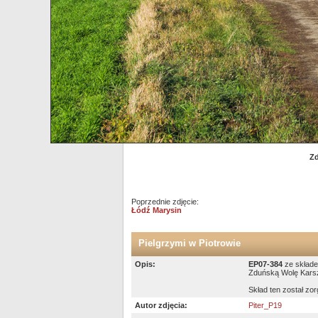
Zd
Poprzednie zdjęcie:
Łódź Marysin
Pielgrzymi w Piotrowie
Opis:
EP07-384
ze składe
Zduńską Wolę Karsz
Skład ten został zo
Autor zdjęcia:
Piter_P19