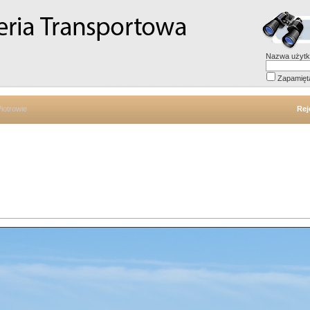
Nazwa użytk
Zapamięt
iotrowie
Rej