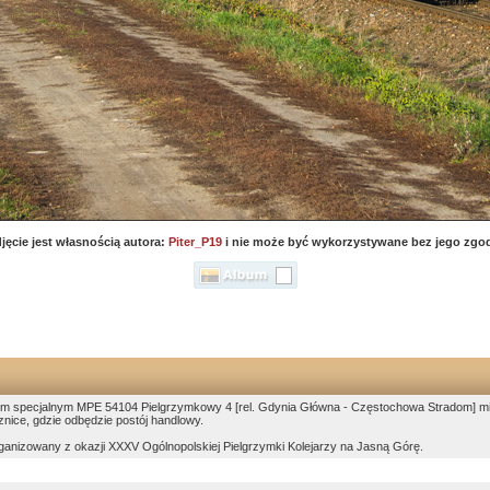
jęcie jest własnością autora:
Piter_P19
i nie może być wykorzystywane bez jego zgo
m specjalnym MPE 54104 Pielgrzymkowy 4 [rel. Gdynia Główna - Częstochowa Stradom] mija o
nice, gdzie odbędzie postój handlowy.
rganizowany z okazji XXXV Ogólnopolskiej Pielgrzymki Kolejarzy na Jasną Górę.