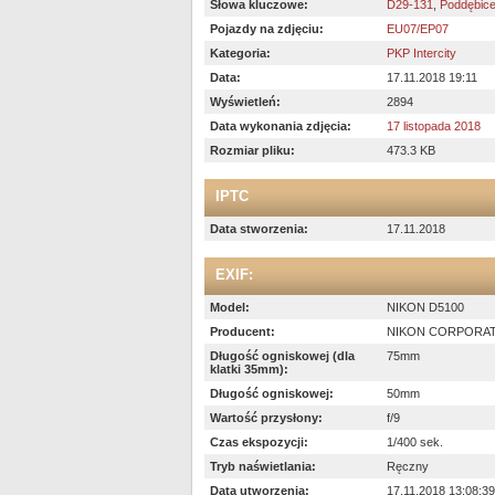
Słowa kluczowe:
D29-131
,
Poddębic
Pojazdy na zdjęciu:
EU07/EP07
Kategoria:
PKP Intercity
Data:
17.11.2018 19:11
Wyświetleń:
2894
Data wykonania zdjęcia:
17 listopada 2018
Rozmiar pliku:
473.3 KB
IPTC
Data stworzenia:
17.11.2018
EXIF:
Model:
NIKON D5100
Producent:
NIKON CORPORA
Długość ogniskowej (dla
75mm
klatki 35mm):
Długość ogniskowej:
50mm
Wartość przysłony:
f/9
Czas ekspozycji:
1/400 sek.
Tryb naświetlania:
Ręczny
Data utworzenia:
17.11.2018 13:08:39