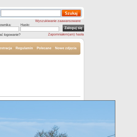
Wyszukiwanie zaawansowane
ownika:
Hasło:
Zapomniałem(am) hasła
ać logowanie?
estracja
Regulamin
Polecane
Nowe zdjęcia