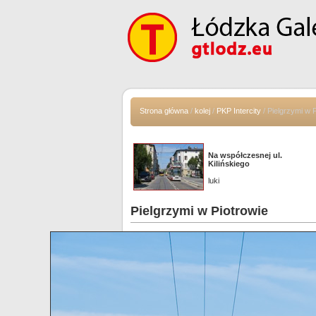
Strona główna
/
kolej
/
PKP Intercity
/ Pielgrzymi w P
Na współczesnej ul.
Kilińskiego
luki
Pielgrzymi w Piotrowie