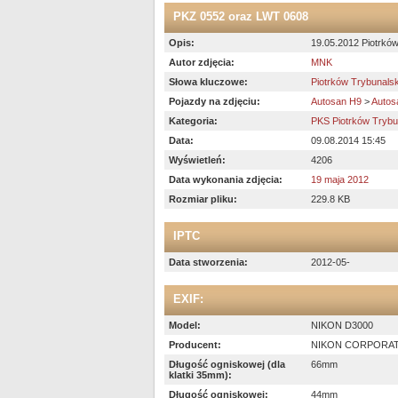
PKZ 0552 oraz LWT 0608
Opis:
19.05.2012 Piotrków
Autor zdjęcia:
MNK
Słowa kluczowe:
Piotrków Trybunalsk
Pojazdy na zdjęciu:
Autosan H9
>
Autos
Kategoria:
PKS Piotrków Trybu
Data:
09.08.2014 15:45
Wyświetleń:
4206
Data wykonania zdjęcia:
19 maja 2012
Rozmiar pliku:
229.8 KB
IPTC
Data stworzenia:
2012-05-
EXIF:
Model:
NIKON D3000
Producent:
NIKON CORPORA
Długość ogniskowej (dla
66mm
klatki 35mm):
Długość ogniskowej:
44mm