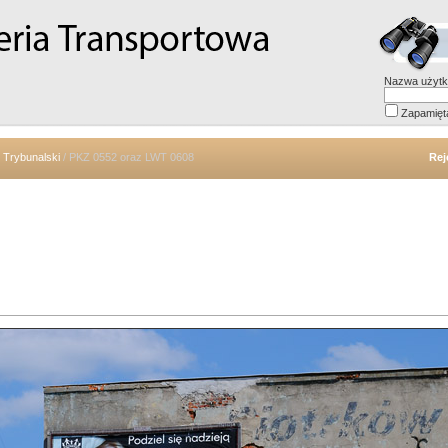
Nazwa użytk
Zapamięt
 Trybunalski
/ PKZ 0552 oraz LWT 0608
Rej