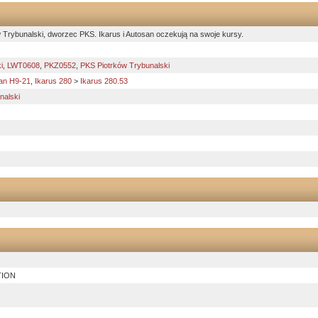
 Trybunalski, dworzec PKS. Ikarus i Autosan oczekują na swoje kursy.
i
,
LWT0608
,
PKZ0552
,
PKS Piotrków Trybunalski
an H9-21
,
Ikarus 280
>
Ikarus 280.53
nalski
TION