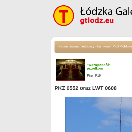
Strona główna
/
autobusy i tramwaje
/
PKS Piotrków
"Wdzięczność"
przodkom
Piter_P19
PKZ 0552 oraz LWT 0608