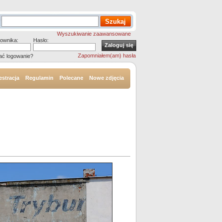
Wyszukiwanie zaawansowane
ownika:
Hasło:
Zapomniałem(am) hasła
ać logowanie?
estracja
Regulamin
Polecane
Nowe zdjęcia