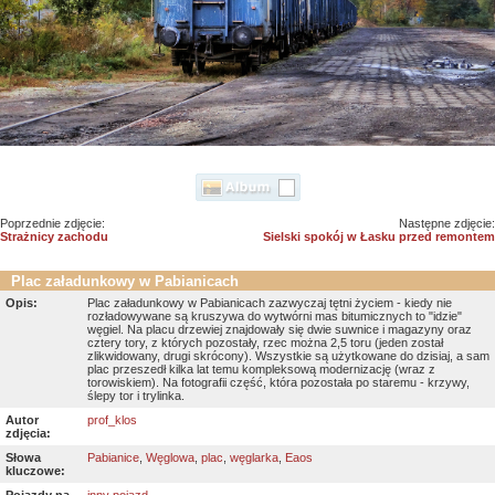
Poprzednie zdjęcie:
Następne zdjęcie:
Strażnicy zachodu
Sielski spokój w Łasku przed remontem
Plac załadunkowy w Pabianicach
Opis:
Plac załadunkowy w Pabianicach zazwyczaj tętni życiem - kiedy nie
rozładowywane są kruszywa do wytwórni mas bitumicznych to "idzie"
węgiel. Na placu drzewiej znajdowały się dwie suwnice i magazyny oraz
cztery tory, z których pozostały, rzec można 2,5 toru (jeden został
zlikwidowany, drugi skrócony). Wszystkie są użytkowane do dzisiaj, a sam
plac przeszedł kilka lat temu kompleksową modernizację (wraz z
torowiskiem). Na fotografii część, która pozostała po staremu - krzywy,
ślepy tor i trylinka.
Autor
prof_klos
zdjęcia:
Słowa
Pabianice
,
Węglowa
,
plac
,
węglarka
,
Eaos
kluczowe: