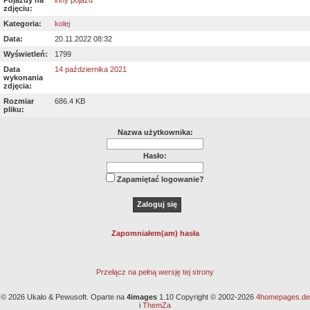
Pojazdy na
inny pojazd
zdjęciu:
Kategoria:
kolej
Data:
20.11.2022 08:32
Wyświetleń:
1799
Data
14 października 2021
wykonania
zdjęcia:
Rozmiar
686.4 KB
pliku:
Nazwa użytkownika:
Hasło:
Zapamiętać logowanie?
Zapomniałem(am) hasła
Przełącz na pełną wersję tej strony
© 2026 Ukalo & Pewusoft. Oparte na
4images
1.10 Copyright © 2002-2026
4homepages.de
i
ThemZa