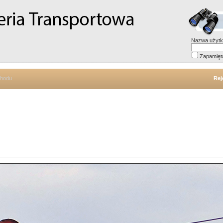
Nazwa użytk
Zapamięt
chodu
Rej