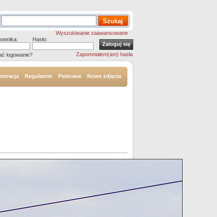
Wyszukiwanie zaawansowane
ownika:
Hasło:
Zapomniałem(am) hasła
ać logowanie?
estracja
Regulamin
Polecane
Nowe zdjęcia