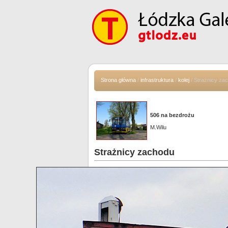
Strona główna
/
infrastruktura
/
kolej
/ Strażnicy za
506 na bezdrożu
M.Wilu
Strażnicy zachodu