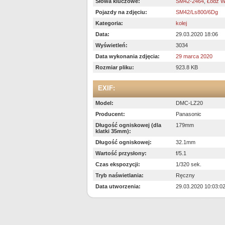
Słowa kluczowe:
SM42-2464
,
Łódź W
Pojazdy na zdjęciu:
SM42/Ls800/6Dg
Kategoria:
kolej
Data:
29.03.2020 18:06
Wyświetleń:
3034
Data wykonania zdjęcia:
29 marca 2020
Rozmiar pliku:
923.8 KB
EXIF:
Model:
DMC-LZ20
Producent:
Panasonic
Długość ogniskowej (dla
179mm
klatki 35mm):
Długość ogniskowej:
32.1mm
Wartość przysłony:
f/5.1
Czas ekspozycji:
1/320 sek.
Tryb naświetlania:
Ręczny
Data utworzenia:
29.03.2020 10:03:0