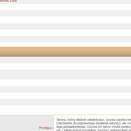
idzew
,
Łódź
2
Strona, którą właśnie odwiedzasz, używa ciastecze
(niezbędne do poprawnego działania witryny), ale r
tego powiadomienia). Używa ich także moduł społe
Przełącz na mobilną wersję tej strony
się z takim wykorzystaniem, możesz uniemożliwić n