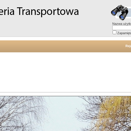
Nazwa użytk
Zapamięt
Rej