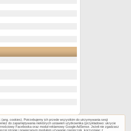
k (ang. cookies). Potrzebujemy ich przede wszystkim do utrzymywania sesji
ównież do zapamiętywania niektórych ustawień użytkownika (przykładowo: ukrycie
cznościowy Facebooka oraz moduł reklamowy Google AdSense. Jeżeli nie zgadzasz
aszej stronie i powiązanym modułom używanie ciasteczek, korzystając z