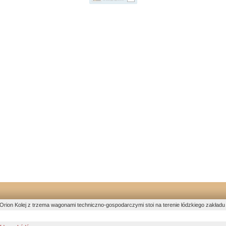
rion Kolej z trzema wagonami techniczno-gospodarczymi stoi na terenie łódzkiego zakład