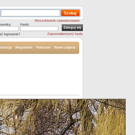
Wyszukiwanie zaawansowane
ownika:
Hasło:
Zapomniałem(am) hasła
ać logowanie?
estracja
Regulamin
Polecane
Nowe zdjęcia