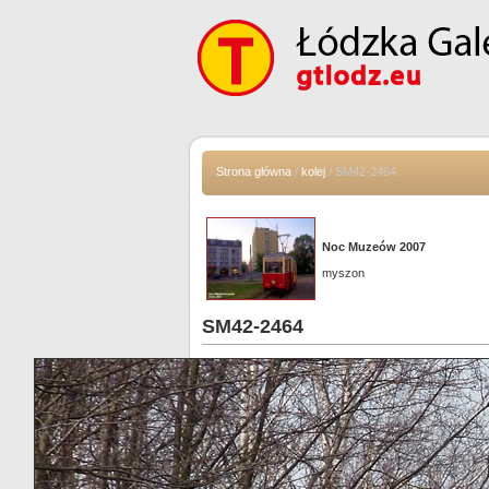
Strona główna
/
kolej
/ SM42-2464
Noc Muzeów 2007
myszon
SM42-2464