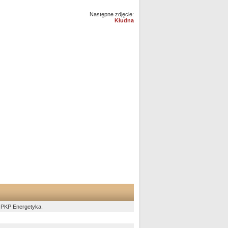
Następne zdjęcie:
Kłudna
u PKP Energetyka.