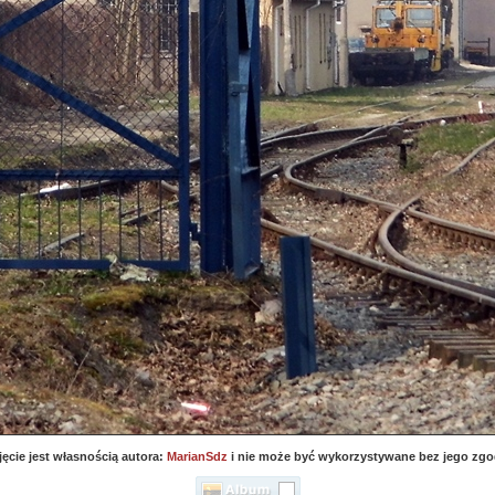
jęcie jest własnością autora:
MarianSdz
i nie może być wykorzystywane bez jego zgo