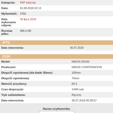
Kategoria:
PKP Intercity
Data:
01.08.2018 02:13
Wyświetleń:
3766
Data
30 lipca 2018
wykonania
zdjęcia:
Rozmiar
485.6 KB
pliku:
IPTC
Data stworzenia:
30.07.2018
EXIF:
Model:
NIKON D5100
Producent:
NIKON CORPORATION
Długość ogniskowej (dla klatki 35mm):
105mm
Długość ogniskowej:
70mm
Wartość przysłony:
f/6.3
Czas ekspozycji:
1/400 sek.
Tryb naświetlania:
Ręczny
Data utworzenia:
30.07.2018 05:38:57
Nazwa użytkownika: