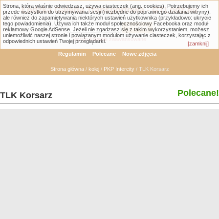
Strona, którą właśnie odwiedzasz, używa ciasteczek (ang. cookies). Potrzebujemy ich
Łódzka Galeria Transportowa - GTLodz.eu
przede wszystkim do utrzymywania sesji (niezbędne do poprawnego działania witryny),
ale również do zapamiętywania niektórych ustawień użytkownika (przykładowo: ukrycie
tego powiadomienia). Używa ich także moduł społecznościowy Facebooka oraz moduł
reklamowy Google AdSense. Jeżeli nie zgadzasz się z takim wykorzystaniem, możesz
uniemożliwić naszej stronie i powiązanym modułom używanie ciasteczek, korzystając z
Wyszukiwanie zaawansowane
odpowiednich ustawień Twojej przeglądarki.
[zamknij]
Regulamin
Polecane
Nowe zdjęcia
Strona główna
/
kolej
/
PKP Intercity
/ TLK Korsarz
Polecane!
TLK Korsarz