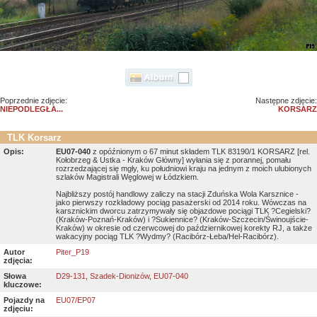
Poprzednie zdjęcie:
Następne zdjęcie:
NIEPODLEGŁA...
KORSARZ
TLK Korsarz
Opis:
EU07-040
z opóźnionym o 67 minut składem TLK 83190/1 KORSARZ [rel.
Kołobrzeg & Ustka - Kraków Główny] wyłania się z porannej, pomału
rozrzedzającej się mgły, ku południowi kraju na jednym z moich ulubionych
szlaków Magistrali Węglowej w Łódzkiem.
Najbliższy postój handlowy zaliczy na stacji Zduńska Wola Karsznice -
jako pierwszy rozkładowy pociąg pasażerski od 2014 roku. Wówczas na
karsznickim dworcu zatrzymywały się objazdowe pociągi TLK ?Cegielski?
(Kraków-Poznań-Kraków) i ?Sukiennice? (Kraków-Szczecin/Świnoujście-
Kraków) w okresie od czerwcowej do październikowej korekty RJ, a także
wakacyjny pociąg TLK ?Wydmy? (Racibórz-Łeba/Hel-Racibórz).
Autor
Piter_P19
zdjęcia:
Słowa
D29-131
,
Szadek-Dionizów
,
EU07-040
kluczowe:
Pojazdy na
EU07/EP07
zdjęciu: