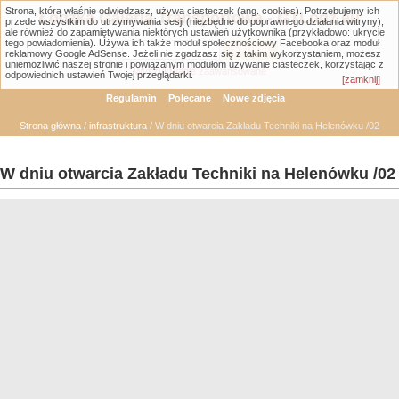
Strona, którą właśnie odwiedzasz, używa ciasteczek (ang. cookies). Potrzebujemy ich
Łódzka Galeria Transportowa - GTLodz.eu
przede wszystkim do utrzymywania sesji (niezbędne do poprawnego działania witryny),
ale również do zapamiętywania niektórych ustawień użytkownika (przykładowo: ukrycie
tego powiadomienia). Używa ich także moduł społecznościowy Facebooka oraz moduł
reklamowy Google AdSense. Jeżeli nie zgadzasz się z takim wykorzystaniem, możesz
uniemożliwić naszej stronie i powiązanym modułom używanie ciasteczek, korzystając z
Wyszukiwanie zaawansowane
odpowiednich ustawień Twojej przeglądarki.
[zamknij]
Regulamin
Polecane
Nowe zdjęcia
Strona główna
/
infrastruktura
/ W dniu otwarcia Zakładu Techniki na Helenówku /02
W dniu otwarcia Zakładu Techniki na Helenówku /02