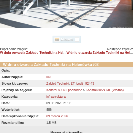
Poprzednie zdjęcie:
Następne zdjęcie:
W dniu otwarcia Zakładu Techniki na Helenówku /01
W dniu otwarcia Zakładu Techniki na Helenówku /03
W dniu otwarcia Zakładu Techniki na Helenówku /02
Opis:
Autor zdjęcia:
luki
Słowa kluczowe:
Zakład Techniki
,
ZT
,
Łódź
,
92443
Pojazdy na zdjęciu:
Konstal 805N i pochodne
>
Konstal 805N-ML (Woltan)
Kategoria:
infrastruktura
Data:
09.03.2026 21:03
Wyświetleń:
886
Data wykonania zdjęcia:
09 marca 2026
Rozmiar pliku:
1.5 MB
Nazwa użytkownika: