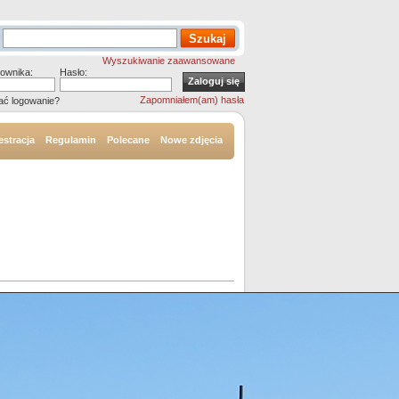
Wyszukiwanie zaawansowane
ownika:
Hasło:
Zapomniałem(am) hasła
ać logowanie?
estracja
Regulamin
Polecane
Nowe zdjęcia