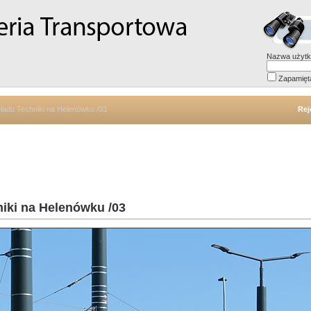
Nazwa użytk
Zapamięt
kładu Techniki na Helenówku /03
Rej
iki na Helenówku /03