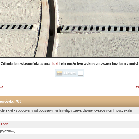
Zdjęcie jest własnością autora:
luki
i nie może być wykorzystywane bez jego zgody!
02
W
lenówku /03
Zgierskiej - zbudowany od podstaw mur imitujący zarys dawnej dyspozytorni i poczekalni.
,
Łódź
 pojazdów)