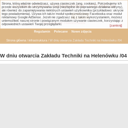
Strona, którą właśnie odwiedzasz, używa ciasteczek (ang. cookies). Potrzebujemy ich
Łódzka Galeria Transportowa - GTLodz.eu
przede wszystkim do utrzymywania sesji (niezbędne do poprawnego działania witryny),
ale również do zapamiętywania niektórych ustawień użytkownika (przykładowo: ukrycie
tego powiadomienia). Używa ich także moduł społecznościowy Facebooka oraz moduł
reklamowy Google AdSense. Jeżeli nie zgadzasz się z takim wykorzystaniem, możesz
uniemożliwić naszej stronie i powiązanym modułom używanie ciasteczek, korzystając z
Wyszukiwanie zaawansowane
odpowiednich ustawień Twojej przeglądarki.
[zamknij]
Regulamin
Polecane
Nowe zdjęcia
Strona główna
/
infrastruktura
/ W dniu otwarcia Zakładu Techniki na Helenówku /04
W dniu otwarcia Zakładu Techniki na Helenówku /04