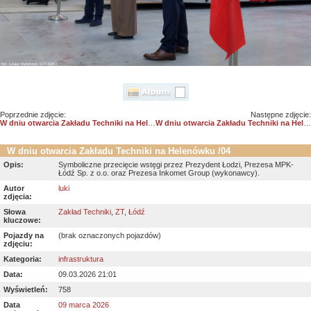
Poprzednie zdjęcie:
Następne zdjęcie:
W dniu otwarcia Zakładu Techniki na Helenówku /03
W dniu otwarcia Zakładu Techniki na Helenówku /05
W dniu otwarcia Zakładu Techniki na Helenówku /04
Opis:
Symboliczne przecięcie wstęgi przez Prezydent Łodzi, Prezesa MPK-
Łódź Sp. z o.o. oraz Prezesa Inkomet Group (wykonawcy).
Autor
luki
zdjęcia:
Słowa
Zakład Techniki
,
ZT
,
Łódź
kluczowe:
Pojazdy na
(brak oznaczonych pojazdów)
zdjęciu:
Kategoria:
infrastruktura
Data:
09.03.2026 21:01
Wyświetleń:
758
Data
09 marca 2026