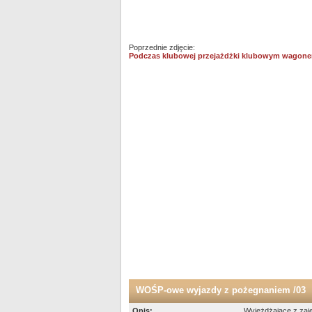
Poprzednie zdjęcie:
Podczas klubowej przejażdżki klubowym wagon
WOŚP-owe wyjazdy z pożegnaniem /03
Opis:
Wyjeżdżające z zaje