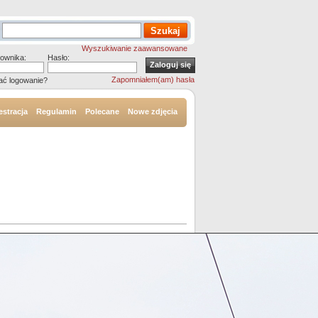
Wyszukiwanie zaawansowane
ownika:
Hasło:
Zapomniałem(am) hasła
ać logowanie?
estracja
Regulamin
Polecane
Nowe zdjęcia