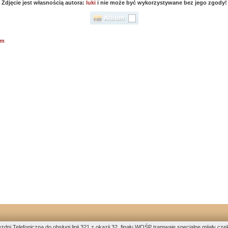
Zdjęcie jest własnością autora:
luki
i nie może być wykorzystywane bez jego zgody!
em
zdni Telefoniczna do obsługi linii 321 z okazji 32. finału WOŚP tramwaje specjalne mijały 