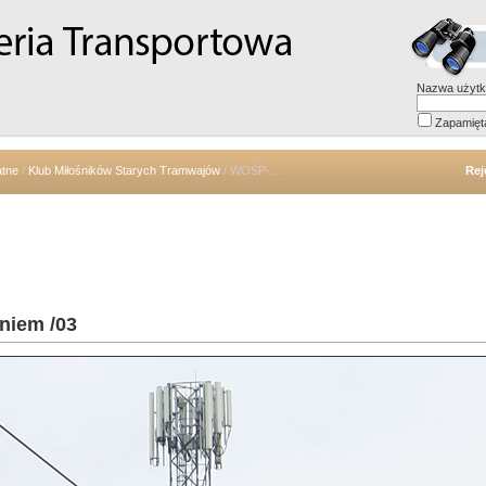
Nazwa użytk
Zapamięt
atne
/
Klub Miłośników Starych Tramwajów
/ WOŚP-owe wyjazdy z pożegnaniem /03
Rej
niem /03