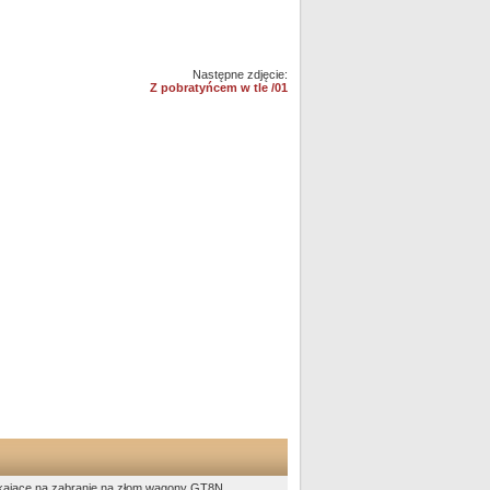
Następne zdjęcie:
Z pobratyńcem w tle /01
czekające na zabranie na złom wagony GT8N.