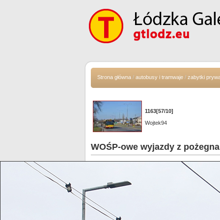
Strona główna
/
autobusy i tramwaje
/
zabytki pryw
1163[57/10]
Wojtek94
WOŚP-owe wyjazdy z pożegna