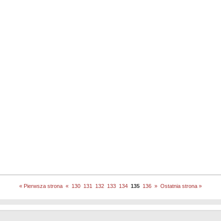
« Pierwsza strona
«
130
131
132
133
134
135
136
»
Ostatnia strona »