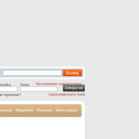
Wyszukiwanie zaawansowane
ownika:
Hasło:
Zapomniałem(am) hasła
ać logowanie?
estracja
Regulamin
Polecane
Nowe zdjęcia