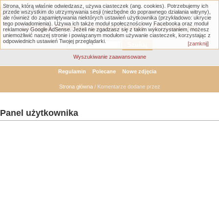
Strona, którą właśnie odwiedzasz, używa ciasteczek (ang. cookies). Potrzebujemy ich
Warning
: Undefined variable $comment_user_name in
przede wszystkim do utrzymywania sesji (niezbędne do poprawnego działania witryny),
/home/klient.dhosting.pl/gtlodz/gtlodz.eu/public_html/member.php
on line
1956
ale również do zapamiętywania niektórych ustawień użytkownika (przykładowo: ukrycie
tego powiadomienia). Używa ich także moduł społecznościowy Facebooka oraz moduł
Łódzka Galeria Transportowa - GTLodz.eu
reklamowy Google AdSense. Jeżeli nie zgadzasz się z takim wykorzystaniem, możesz
uniemożliwić naszej stronie i powiązanym modułom używanie ciasteczek, korzystając z
odpowiednich ustawień Twojej przeglądarki.
[zamknij]
Wyszukiwanie zaawansowane
Regulamin
Polecane
Nowe zdjęcia
Strona główna
/ Komentarze dodane przez
Panel użytkownika