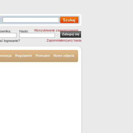
Wyszukiwanie zaawansowane
ownika:
Hasło:
Zapomniałem(am) hasła
ać logowanie?
estracja
Regulamin
Polecane
Nowe zdjęcia