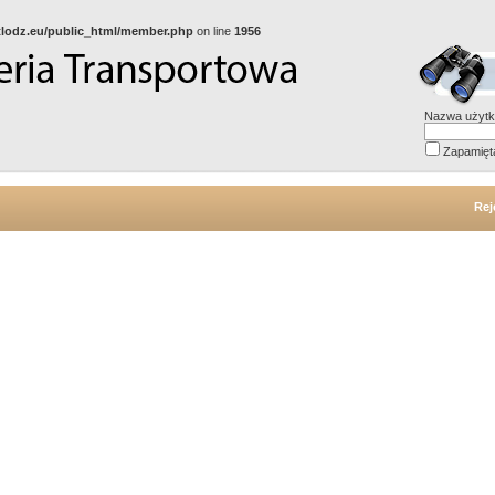
gtlodz.eu/public_html/member.php
on line
1956
Nazwa użytk
Zapamięt
Rej