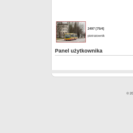
2497 [75/4]
piotratownik
Panel użytkownika
© 20