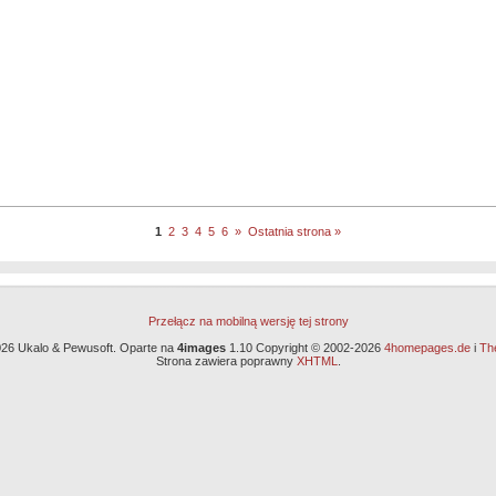
1
2
3
4
5
6
»
Ostatnia strona »
Przełącz na mobilną wersję tej strony
26 Ukalo & Pewusoft. Oparte na
4images
1.10 Copyright © 2002-2026
4homepages.de
i
Th
Strona zawiera poprawny
XHTML
.