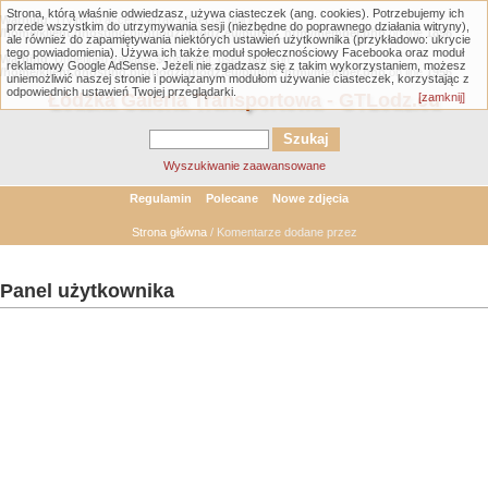
Strona, którą właśnie odwiedzasz, używa ciasteczek (ang. cookies). Potrzebujemy ich
Warning
: Trying to access array offset on null in
przede wszystkim do utrzymywania sesji (niezbędne do poprawnego działania witryny),
/home/klient.dhosting.pl/gtlodz/gtlodz.eu/public_html/member.php
on line
1898
ale również do zapamiętywania niektórych ustawień użytkownika (przykładowo: ukrycie
tego powiadomienia). Używa ich także moduł społecznościowy Facebooka oraz moduł
Warning
: Undefined variable $comment_user_name in
reklamowy Google AdSense. Jeżeli nie zgadzasz się z takim wykorzystaniem, możesz
/home/klient.dhosting.pl/gtlodz/gtlodz.eu/public_html/member.php
on line
1956
uniemożliwić naszej stronie i powiązanym modułom używanie ciasteczek, korzystając z
odpowiednich ustawień Twojej przeglądarki.
Łódzka Galeria Transportowa - GTLodz.eu
[zamknij]
Wyszukiwanie zaawansowane
Regulamin
Polecane
Nowe zdjęcia
Strona główna
/ Komentarze dodane przez
Panel użytkownika