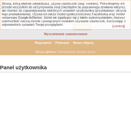
Strona, którą właśnie odwiedzasz, używa ciasteczek (ang. cookies). Potrzebujemy ich
Warning
: Undefined variable $comment_user_name in
przede wszystkim do utrzymywania sesji (niezbędne do poprawnego działania witryny),
/home/klient.dhosting.pl/gtlodz/gtlodz.eu/public_html/member.php
on line
1956
ale również do zapamiętywania niektórych ustawień użytkownika (przykładowo: ukrycie
tego powiadomienia). Używa ich także moduł społecznościowy Facebooka oraz moduł
Łódzka Galeria Transportowa - GTLodz.eu
reklamowy Google AdSense. Jeżeli nie zgadzasz się z takim wykorzystaniem, możesz
uniemożliwić naszej stronie i powiązanym modułom używanie ciasteczek, korzystając z
odpowiednich ustawień Twojej przeglądarki.
[zamknij]
Wyszukiwanie zaawansowane
Regulamin
Polecane
Nowe zdjęcia
Strona główna
/ Komentarze dodane przez
Panel użytkownika