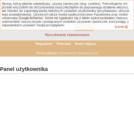
Strona, którą właśnie odwiedzasz, używa ciasteczek (ang. cookies). Potrzebujemy ich
Warning
: Undefined variable $comment_user_name in
przede wszystkim do utrzymywania sesji (niezbędne do poprawnego działania witryny),
/home/klient.dhosting.pl/gtlodz/gtlodz.eu/public_html/member.php
on line
1956
ale również do zapamiętywania niektórych ustawień użytkownika (przykładowo: ukrycie
tego powiadomienia). Używa ich także moduł społecznościowy Facebooka oraz moduł
Łódzka Galeria Transportowa - GTLodz.eu
reklamowy Google AdSense. Jeżeli nie zgadzasz się z takim wykorzystaniem, możesz
uniemożliwić naszej stronie i powiązanym modułom używanie ciasteczek, korzystając z
odpowiednich ustawień Twojej przeglądarki.
[zamknij]
Wyszukiwanie zaawansowane
Regulamin
Polecane
Nowe zdjęcia
Strona główna
/ Komentarze dodane przez
Panel użytkownika