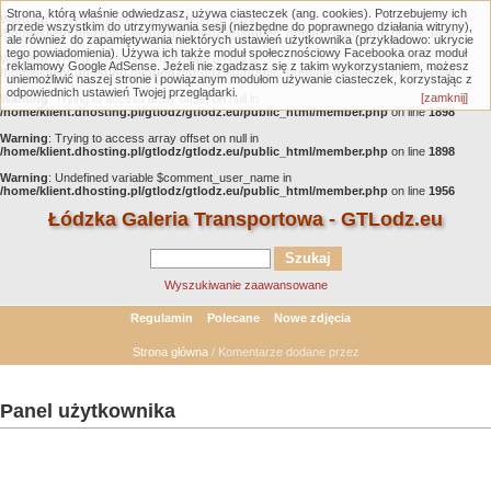
Strona, którą właśnie odwiedzasz, używa ciasteczek (ang. cookies). Potrzebujemy ich
Warning
: Trying to access array offset on null in
przede wszystkim do utrzymywania sesji (niezbędne do poprawnego działania witryny),
/home/klient.dhosting.pl/gtlodz/gtlodz.eu/public_html/member.php
on line
1898
ale również do zapamiętywania niektórych ustawień użytkownika (przykładowo: ukrycie
tego powiadomienia). Używa ich także moduł społecznościowy Facebooka oraz moduł
Warning
: Trying to access array offset on null in
reklamowy Google AdSense. Jeżeli nie zgadzasz się z takim wykorzystaniem, możesz
/home/klient.dhosting.pl/gtlodz/gtlodz.eu/public_html/member.php
on line
1898
uniemożliwić naszej stronie i powiązanym modułom używanie ciasteczek, korzystając z
odpowiednich ustawień Twojej przeglądarki.
[zamknij]
Warning
: Trying to access array offset on null in
/home/klient.dhosting.pl/gtlodz/gtlodz.eu/public_html/member.php
on line
1898
Warning
: Trying to access array offset on null in
/home/klient.dhosting.pl/gtlodz/gtlodz.eu/public_html/member.php
on line
1898
Warning
: Undefined variable $comment_user_name in
/home/klient.dhosting.pl/gtlodz/gtlodz.eu/public_html/member.php
on line
1956
Łódzka Galeria Transportowa - GTLodz.eu
Wyszukiwanie zaawansowane
Regulamin
Polecane
Nowe zdjęcia
Strona główna
/ Komentarze dodane przez
Panel użytkownika