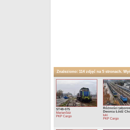
Znaleziono: 114 zdjęć na 5 stronach. Wyśw
Różności taboro
ST48-075
Dworcu Łódź Ch
MarianSdz
luki
PKP Cargo
PKP Cargo