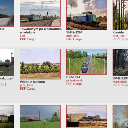
zie
Towarowym po wschodnim
wiadukcie
SM42-1294
Korrida
luki
prof_klos
prof_klos
PKP Cargo
PKP Cargo
PKP Carg
ET22-973
ek, czyli
SM42-129
piotratownik
Widok z balkonu
MarianSdz
PKP Cargo
Łódź
prof_klos
PKP Carg
PKP Cargo