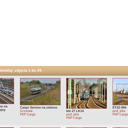
ietlaj: zdjęcia 1 do 24.
we na
Cargo Service na zielono
ET22-994
ojny
Grzesiek
km 27 LK14
prof_klos
PKP Cargo
prof_klos
PKP Carg
PKP Cargo