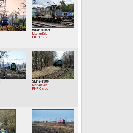
Wrak Olmet
MarianSdz
PKP Cargo
o
4
SM42-1309
MarianSdz
o
PKP Cargo