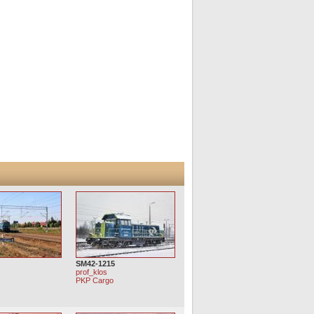
SM42-1215
prof_klos
o
PKP Cargo