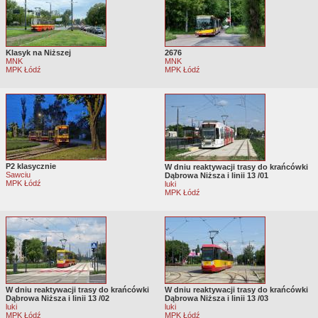
Klasyk na Niższej
2676
MNK
MNK
MPK Łódź
MPK Łódź
P2 klasycznie
W dniu reaktywacji trasy do krańcówki
Sawciu
Dąbrowa Niższa i linii 13 /01
MPK Łódź
luki
MPK Łódź
W dniu reaktywacji trasy do krańcówki
W dniu reaktywacji trasy do krańcówki
Dąbrowa Niższa i linii 13 /02
Dąbrowa Niższa i linii 13 /03
luki
luki
MPK Łódź
MPK Łódź