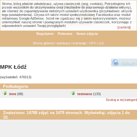
Strona, którą właśnie odwiedzasz, używa ciasteczek (ang. cookies). Potrzebujemy ich
Łódzka Galeria Transportowa - GTLodz.eu
przede wszystkim do utrzymywania sesji (niezbędne do poprawnego działania witryny),
ale również do zapamiętywania niektórych ustawień użytkownika (przykładowo: ukrycie
tego powiadomienia). Używa ich także moduł społecznościowy Facebooka oraz moduł
reklamowy Google AdSense. Jeżeli nie zgadzasz się z takim wykorzystaniem, możesz
uniemożliwić naszej stronie i powiązanym modułom używanie ciasteczek, korzystając z
Wyszukiwanie zaawansowane
odpowiednich ustawień Twojej przeglądarki.
[zamknij]
Regulamin
Polecane
Nowe zdjęcia
Strona główna
/
autobusy i tramwaje
/ MPK Łódź
MPK Łódź
(wyświetleń: 476513)
Podkategorie
inne
(88)
testowce
(133)
Szukaj w tej kategorii
Znaleziono: 14788 zdjęć na 1479 stronach. Wyświetlaj: zdjęcia 1 do
10.