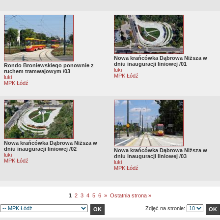
Nowa krańcówka Dąbrowa Niższa w
dniu inauguracji liniowej /01
Rondo Broniewskiego ponownie z
luki
ruchem tramwajowym /03
MPK Łódź
luki
MPK Łódź
Nowa krańcówka Dąbrowa Niższa w
dniu inauguracji liniowej /02
Nowa krańcówka Dąbrowa Niższa w
luki
dniu inauguracji liniowej /03
MPK Łódź
luki
MPK Łódź
1
2
3
4
5
6
»
Ostatnia strona »
Zdjęć na stronie: