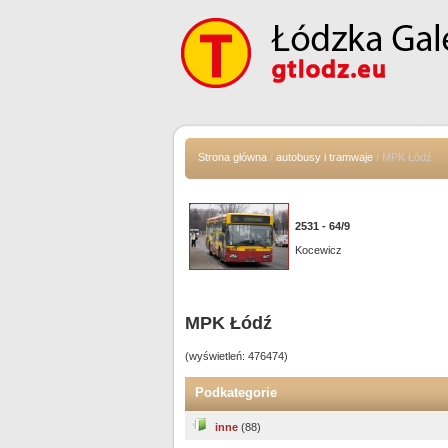
Strona główna
/
autobusy i tramwaje
/ MPK Łódź
2531 - 64/9
Kocewicz
MPK Łódź
(wyświetleń: 476474)
Podkategorie
inne
(88)