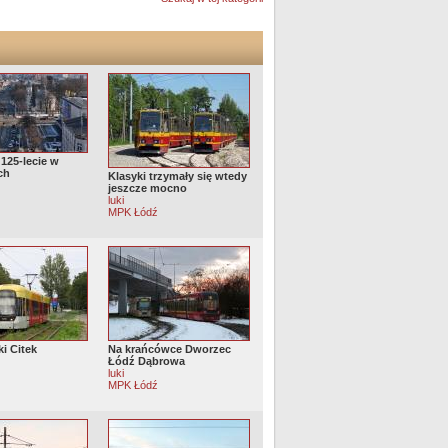
125-lecie w
ch
Klasyki trzymały się wtedy
jeszcze mocno
luki
MPK Łódź
ki Citek
Na krańcówce Dworzec
Łódź Dąbrowa
luki
MPK Łódź