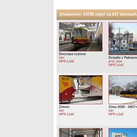
Znaleziono: 14788 zdjęć na 617 stronach.
Doczepa czynna
luki
Dziadki z Pabiani
MPK Łódź
prof_klos
MPK Łódź
Zimno
Zima 2026 - 2457
luki
luki
MPK Łódź
MPK Łódź