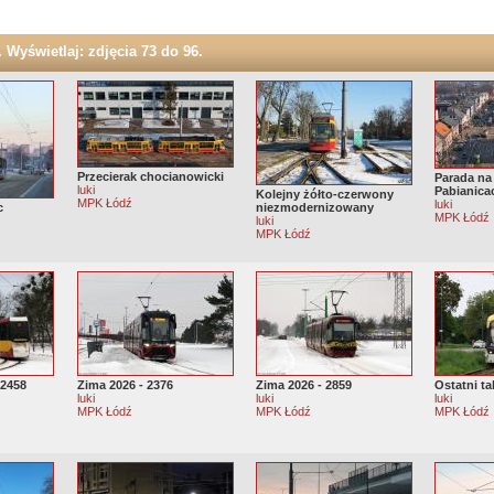
 Wyświetlaj: zdjęcia 73 do 96.
Przecierak chocianowicki
Parada na 
luki
Pabianica
Kolejny żółto-czerwony
MPK Łódź
luki
c
niezmodernizowany
MPK Łódź
luki
MPK Łódź
+2458
Zima 2026 - 2376
Zima 2026 - 2859
Ostatni ta
luki
luki
luki
MPK Łódź
MPK Łódź
MPK Łódź