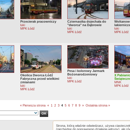
Przecierak pracowniczy
Czternastka dojechała do
Woltanowe
luki
"dworca" na Dąbrowie
lakiernicz
MPK Łódź
luki
luki
MPK Łódź
MPK Łódź
Pesa i kolorowy Jarmark
Bożonarodzeniowy
Okolica Dworca Łódź
X Pabiani
luki
Fabryczna przed wielkimi
Świątecz
MPK Łódź
zmianami
MNK
luki
MPK Łódź
MPK Łódź
« Pierwsza strona
«
1
2
3
4
5
6
7
8
9
»
Ostatnia strona »
Strona, którą właśnie odwiedzasz, używa ciastecze
(niezbędne do poprawnego działania witryny), ale r