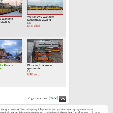
Woltanowe wariacje
 wariacje
lakiernicze 2025 /1
e 2025 /2
luki
MPK Łódź
cka Parada
Flota techniczna w
na
gotowości
luki
MPK Łódź
Zdjęć na stronie:
k (ang. cookies). Potrzebujemy ich przede wszystkim do utrzymywania sesji
ównież do zapamiętywania niektórych ustawień użytkownika (przykładowo: ukrycie