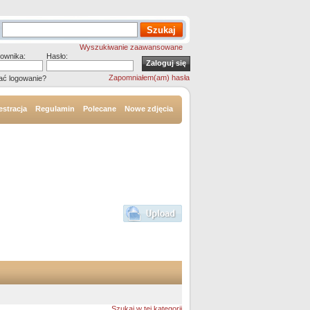
Wyszukiwanie zaawansowane
ownika:
Hasło:
Zapomniałem(am) hasła
ać logowanie?
estracja
Regulamin
Polecane
Nowe zdjęcia
Szukaj w tej kategorii