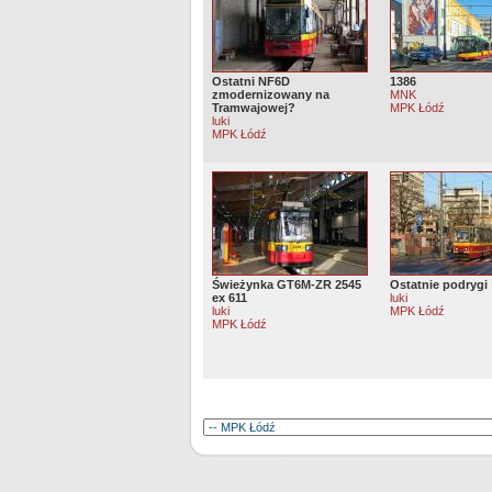
Ostatni NF6D
1386
zmodernizowany na
MNK
Tramwajowej?
MPK Łódź
luki
MPK Łódź
Świeżynka GT6M-ZR 2545
Ostatnie podrygi
ex 611
luki
luki
MPK Łódź
MPK Łódź