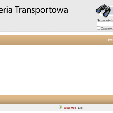
Nazwa użytk
Zapamięt
Rej
testowce
(133)