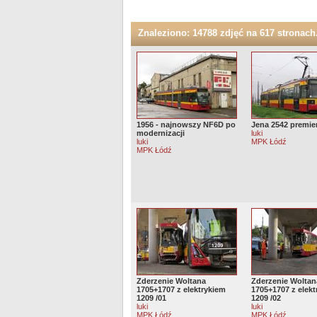
Znaleziono: 14788 zdjęć na 617 stronach.
1956 - najnowszy NF6D po
Jena 2542 premi
modernizacji
luki
luki
MPK Łódź
MPK Łódź
Zderzenie Woltana
Zderzenie Woltan
1705+1707 z elektrykiem
1705+1707 z elek
1209 /01
1209 /02
luki
luki
MPK Łódź
MPK Łódź