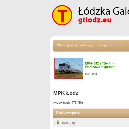
Strona główna
/
autobusy i tramwaje
/ MPK Łódź
EP09-042 z "Berlin-
Warszawa-Express"
tram.woj
MPK Łódź
(wyświetleń: 476450)
Podkategorie
inne
(88)