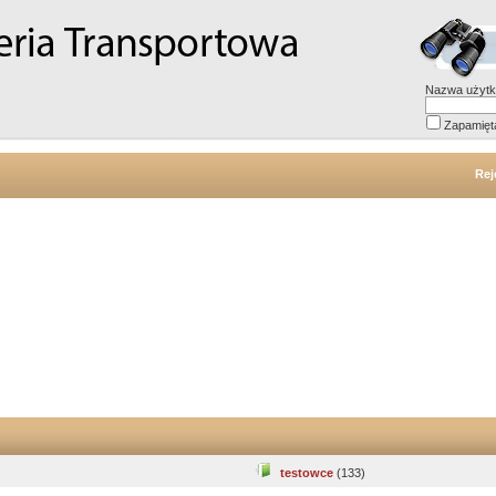
Nazwa użytk
Zapamięt
Rej
testowce
(133)