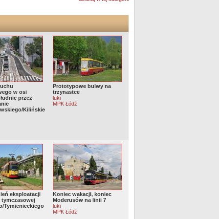
ruchu
Prototypowe bulwy na
wego w osi
trzynastce
łudnie przez
luki
anie
MPK Łódź
wskiego/Kilińskie
ień eksploatacji
Koniec wakacji, koniec
i tymczasowej
Moderusów na linii 7
go/Tymienieckiego
luki
MPK Łódź