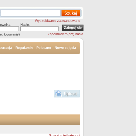
Wyszukiwanie zaawansowane
ownika:
Hasło:
Zapomniałem(am) hasła
ać logowanie?
estracja
Regulamin
Polecane
Nowe zdjęcia
Szukaj w tej kategorii