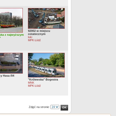
92002 w miejscu
ostatecznym
jska z najwyższym
luki
?
MPK Łódź
zy Hasa /04
"Królewska" Bogestra
MNK
MPK Łódź
Zdjęć na stronie: