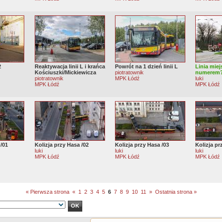
2
Reaktywacja linii L i krańca
Powrót na 1 dzień linii L
Linia mie
Kościuszki/Mickiewicza
piotratownik
numerem
piotratownik
MPK Łódź
luki
MPK Łódź
MPK Łódź
 /01
Kolizja przy Hasa /02
Kolizja przy Hasa /03
Kolizja pr
luki
luki
luki
MPK Łódź
MPK Łódź
MPK Łódź
« Pierwsza strona
«
1
2
3
4
5
6
7
8
9
10
11
»
Ostatnia strona »