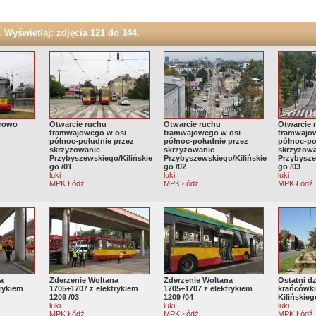
 Wyświetlaj: zdjęcia 121 do 144.
erowo
Otwarcie ruchu
Otwarcie ruchu
Otwarcie 
tramwajowego w osi
tramwajowego w osi
tramwajo
północ-południe przez
północ-południe przez
północ-po
skrzyżowanie
skrzyżowanie
skrzyżow
Przybyszewskiego/Kilińskie
Przybyszewskiego/Kilińskie
Przybysze
go /01
go /02
go /03
luki
luki
luki
MPK Łódź
MPK Łódź
MPK Łódź
a
Zderzenie Woltana
Zderzenie Woltana
Ostatni dz
trykiem
1705+1707 z elektrykiem
1705+1707 z elektrykiem
krańcówk
1209 /03
1209 /04
Kilińskie
luki
luki
luki
MPK Łódź
MPK Łódź
MPK Łódź