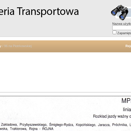
Nazwa użytk
Zapamięt
y
/ 96 na Piotrkowskiej
Rej