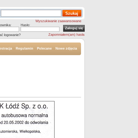
Wyszukiwanie zaawansowane
ownika:
Hasło:
Zapomniałem(am) hasła
ać logowanie?
estracja
Regulamin
Polecane
Nowe zdjęcia