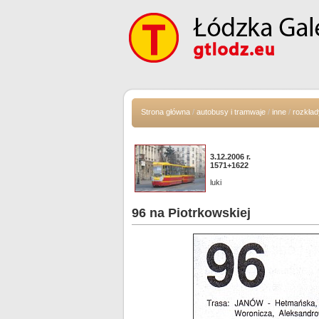
Strona główna
/
autobusy i tramwaje
/
inne
/
rozkład
3.12.2006 r.
1571+1622
luki
96 na Piotrkowskiej