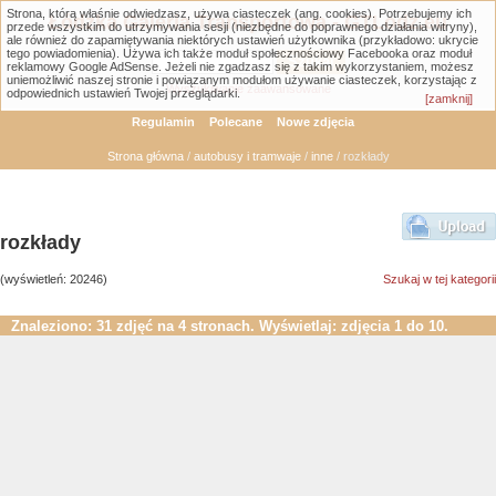
Strona, którą właśnie odwiedzasz, używa ciasteczek (ang. cookies). Potrzebujemy ich
Łódzka Galeria Transportowa - GTLodz.eu
przede wszystkim do utrzymywania sesji (niezbędne do poprawnego działania witryny),
ale również do zapamiętywania niektórych ustawień użytkownika (przykładowo: ukrycie
tego powiadomienia). Używa ich także moduł społecznościowy Facebooka oraz moduł
reklamowy Google AdSense. Jeżeli nie zgadzasz się z takim wykorzystaniem, możesz
uniemożliwić naszej stronie i powiązanym modułom używanie ciasteczek, korzystając z
Wyszukiwanie zaawansowane
odpowiednich ustawień Twojej przeglądarki.
[zamknij]
Regulamin
Polecane
Nowe zdjęcia
Strona główna
/
autobusy i tramwaje
/
inne
/ rozkłady
rozkłady
(wyświetleń: 20246)
Szukaj w tej kategorii
Znaleziono: 31 zdjęć na 4 stronach. Wyświetlaj: zdjęcia 1 do 10.