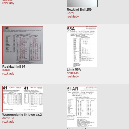
rozkłady
Rozkład linii 259
Karol
rozkłady
Rozkład linii 97
Linia 55A
Karol
domi13a
rozkłady
rozkłady
Wspomnienie liniowe cz.2
domi13a
rozkłady