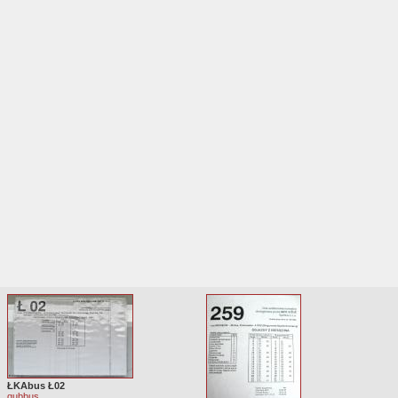
ŁKAbus Ł02
qubbus