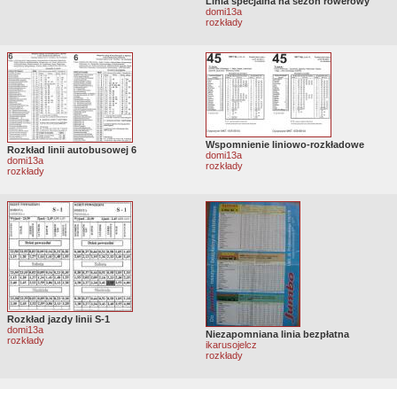
Linia specjalna na sezon rowerowy
domi13a
rozkłady
Wspomnienie liniowo-rozkładowe
Rozkład linii autobusowej 6
domi13a
domi13a
rozkłady
rozkłady
Rozkład jazdy linii S-1
domi13a
Niezapomniana linia bezpłatna
rozkłady
ikarusojelcz
rozkłady