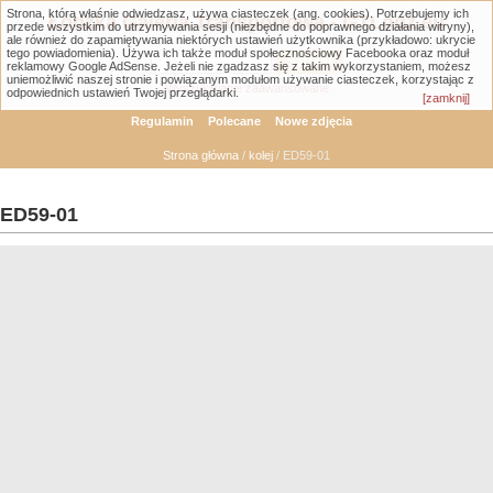
Strona, którą właśnie odwiedzasz, używa ciasteczek (ang. cookies). Potrzebujemy ich
Łódzka Galeria Transportowa - GTLodz.eu
przede wszystkim do utrzymywania sesji (niezbędne do poprawnego działania witryny),
ale również do zapamiętywania niektórych ustawień użytkownika (przykładowo: ukrycie
tego powiadomienia). Używa ich także moduł społecznościowy Facebooka oraz moduł
reklamowy Google AdSense. Jeżeli nie zgadzasz się z takim wykorzystaniem, możesz
uniemożliwić naszej stronie i powiązanym modułom używanie ciasteczek, korzystając z
Wyszukiwanie zaawansowane
odpowiednich ustawień Twojej przeglądarki.
[zamknij]
Regulamin
Polecane
Nowe zdjęcia
Strona główna
/
kolej
/ ED59-01
ED59-01