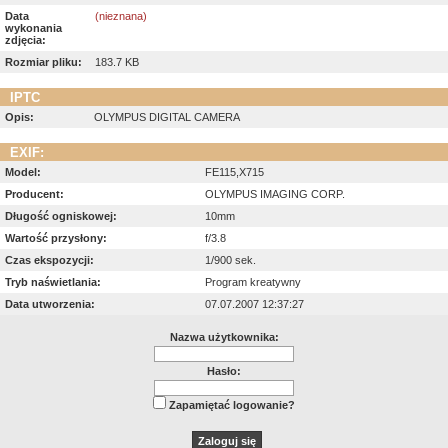
Data
(nieznana)
wykonania
zdjęcia:
Rozmiar pliku:
183.7 KB
IPTC
Opis:
OLYMPUS DIGITAL CAMERA
EXIF:
Model:
FE115,X715
Producent:
OLYMPUS IMAGING CORP.
Długość ogniskowej:
10mm
Wartość przysłony:
f/3.8
Czas ekspozycji:
1/900 sek.
Tryb naświetlania:
Program kreatywny
Data utworzenia:
07.07.2007 12:37:27
Nazwa użytkownika:
Hasło:
Zapamiętać logowanie?