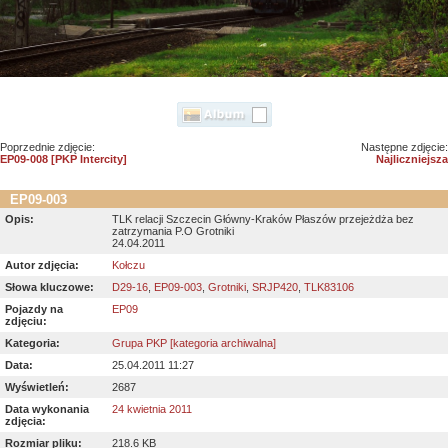
Poprzednie zdjęcie:
Następne zdjęcie:
EP09-008 [PKP Intercity]
Najliczniejsza
EP09-003
Opis:
TLK relacji Szczecin Główny-Kraków Płaszów przejeżdża bez
zatrzymania P.O Grotniki
24.04.2011
Autor zdjęcia:
Kołczu
Słowa kluczowe:
D29-16
,
EP09-003
,
Grotniki
,
SRJP420
,
TLK83106
Pojazdy na
EP09
zdjęciu:
Kategoria:
Grupa PKP [kategoria archiwalna]
Data:
25.04.2011 11:27
Wyświetleń:
2687
Data wykonania
24 kwietnia 2011
zdjęcia:
Rozmiar pliku:
218.6 KB