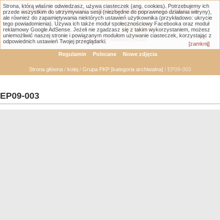
Strona, którą właśnie odwiedzasz, używa ciasteczek (ang. cookies). Potrzebujemy ich
Łódzka Galeria Transportowa - GTLodz.eu
przede wszystkim do utrzymywania sesji (niezbędne do poprawnego działania witryny),
ale również do zapamiętywania niektórych ustawień użytkownika (przykładowo: ukrycie
tego powiadomienia). Używa ich także moduł społecznościowy Facebooka oraz moduł
reklamowy Google AdSense. Jeżeli nie zgadzasz się z takim wykorzystaniem, możesz
uniemożliwić naszej stronie i powiązanym modułom używanie ciasteczek, korzystając z
Wyszukiwanie zaawansowane
odpowiednich ustawień Twojej przeglądarki.
[zamknij]
Regulamin
Polecane
Nowe zdjęcia
Strona główna
/
kolej
/
Grupa PKP [kategoria archiwalna]
/ EP09-003
EP09-003